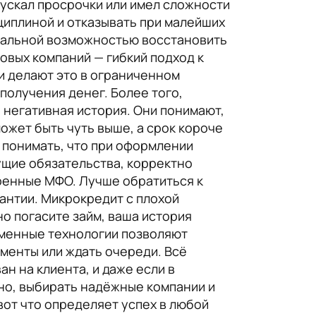
ускал просрочки или имел сложности
сциплиной и отказывать при малейших
реальной возможностью восстановить
вых компаний — гибкий подход к
и делают это в ограниченном
получения денег. Более того,
 негативная история. Они понимают,
может быть чуть выше, а срок короче
 понимать, что при оформлении
ущие обязательства, корректно
ренные МФО. Лучше обратиться к
рантии. Микрокредит с плохой
о погасите займ, ваша история
еменные технологии позволяют
ументы или ждать очереди. Всё
н на клиента, и даже если в
но, выбирать надёжные компании и
вот что определяет успех в любой