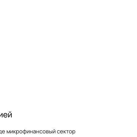
ией
где микрофинансовый сектор