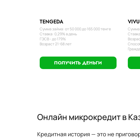
TENGEDA
VIVU
Сумма займа: от 50 000 до 165 000 тенге
Сумма 
Ставка: 0,29% в день
Ставка
ГЭСВ - до 179%
Возрас
Возраст 21-68 лет
Способ
Гражда
ПОЛУЧИТЬ ДЕНЬГИ
Онлайн микрокредит в Ка
Кредитная история — это не пригово