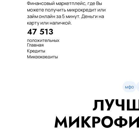
Финансовый маркетплейс, где Вы
можете получить микрокредит или
займ онлайн за 5 минут. Деньги на
карту или наличкой.
47 513
положительных
Главная
отзывов
Кредиты
тенге выдано
Микрокредиты
нашим клиентам
Займ
среднее время
МФО
оформления
Займы
показатель
Статьи
одобрения
Рейтинг
мфо
Деньги в долг
ЛУЧШ
Займы онлайн
Денежные кредиты
851 523 000
МИКРОФИ
7 минут
99%