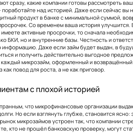
ют сразу, какие компании готовы рассмотреть ваш
 поработайте над историей. Даже если сейчас вы н
итный продукт в банке с минимальной суммой, вовр
просрочек. Со временем ваша история улучшится. 
 имеете активные просрочки, то сначала необходи
ко БКИ, но и внутренние базы. Честность и ответс
 информацию. Даже если займ будет выдан, в буду
иться и получить действительно выгодное предло
И каждый микрозайм, оформленный и возвращённый
 как повод для роста, а не как приговор.
иентам с плохой историей
странным, что микрофинансовые организации выдаю
олги. Но если взглянуть глубже, становится ясно: э
 рынок микрозаймов устроен так, что компании стр
те, кто не прошёл банковскую проверку, могут ст