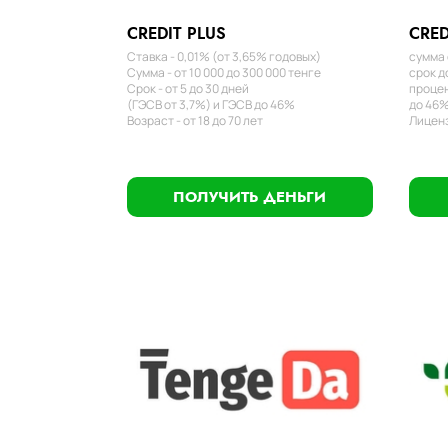
CREDIT PLUS
CRED
Ставка - 0,01% (от 3,65% годовых)
сумма 
Сумма - от 10 000 до 300 000 тенге
срок д
Срок - от 5 до 30 дней
процен
(ГЭСВ от 3,7%) и ГЭСВ до 46%
до 46%
Возраст - от 18 до 70 лет
Лиценз
ПОЛУЧИТЬ ДЕНЬГИ