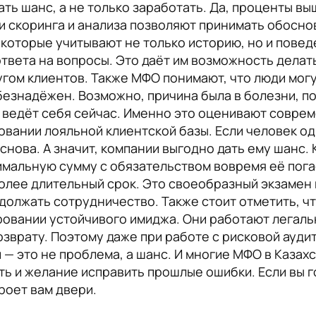
дать шанс, а не только заработать. Да, проценты вы
и скоринга и анализа позволяют принимать обосн
которые учитывают не только историю, но и повед
ответа на вопросы. Это даёт им возможность делат
угом клиентов. Также МФО понимают, что люди мог
 безнадёжен. Возможно, причина была в болезни, п
к ведёт себя сейчас. Именно это оценивают совр
вании лояльной клиентской базы. Если человек од
 снова. А значит, компании выгодно дать ему шанс
имальную сумму с обязательством вовремя её пога
олее длительный срок. Это своеобразный экзамен 
одолжать сотрудничество. Также стоит отметить, ч
овании устойчивого имиджа. Они работают легаль
зврату. Поэтому даже при работе с рисковой аудит
 — это не проблема, а шанс. И многие МФО в Казах
ь и желание исправить прошлые ошибки. Если вы г
роет вам двери.