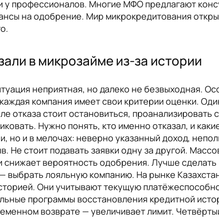
и у профессионалов. Многие МФО предлагают конс
ансы на одобрение. Мир микрокредитования открыт
о.
азали в микрозайме из-за истории
итуация неприятная, но далеко не безвыходная. Ос
каждая компания имеет свои критерии оценки. Один
сле отказа стоит остановиться, проанализировать 
иковать. Нужно понять, кто именно отказал, и как
и, но и в мелочах: неверно указанный доход, непо
ыв. Не стоит подавать заявки одну за другой. Мас
и снижает вероятность одобрения. Лучше сделать п
 — выбрать лояльную компанию. На рынке Казахст
сторией. Они учитывают текущую платёжеспособнос
льные программы восстановления кредитной истор
временном возврате — увеличивает лимит. Четвёрт