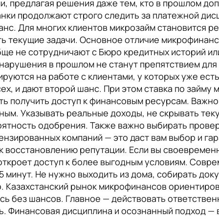
, предлагая решения даже тем, кто в прошлом доп
банки продолжают строго следить за платежной ди
анс. Для многих клиентов микрозайм становится 
ь текущие задачи. Основное отличие микрофинансо
бще не сотрудничают с Бюро кредитных историй ил
 нарушения в прошлом не станут препятствием для 
уются на работе с клиентами, у которых уже есть
ех, и дают второй шанс. При этом ставка по займу 
сть получить доступ к финансовым ресурсам. Важно
ным. Указывать реальные доходы, не скрывать тек
роятность одобрения. Также важно выбирать прове
ензированных компаний — это даст вам выбор и га
к восстановлению репутации. Если вы своевременн
 откроет доступ к более выгодным условиям. Совр
5 минут. Не нужно выходить из дома, собирать док
о. Казахстанский рынок микрофинансов ориентирова
сь без шансов. Главное — действовать ответствен
ь. Финансовая дисциплина и осознанный подход — 