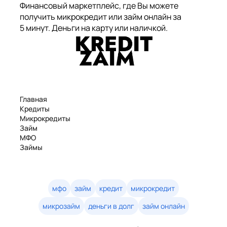
Финансовый маркетплейс, где Вы можете
получить микрокредит или займ онлайн за
5 минут. Деньги на карту или наличкой.
Главная
Кредиты
Микрокредиты
Займ
МФО
Займы
Статьи
Рейтинг
Деньги в долг
Займы онлайн
мфо
займ
кредит
микрокредит
Денежные кредиты
микрозайм
деньги в долг
займ онлайн