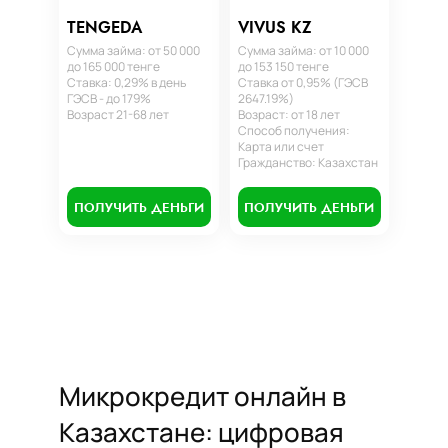
TENGEDA
VIVUS KZ
Сумма займа: от 50 000
Сумма займа: от 10 000
до 165 000 тенге
до 153 150 тенге
Ставка: 0,29% в день
Ставка от 0,95% (ГЭСВ
ГЭСВ - до 179%
2647.19%)
Возраст 21-68 лет
Возраст: от 18 лет
Способ получения:
Карта или счет
Гражданство: Казахстан
ПОЛУЧИТЬ ДЕНЬГИ
ПОЛУЧИТЬ ДЕНЬГИ
Микрокредит онлайн в
Казахстане: цифровая