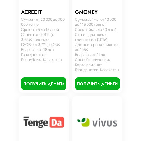
ACREDIT
GMONEY
Сумма - от 20 000 до 300
Сумма займа: от 10 000
000 тенге
до 145 000 тенге
Срок - от 5 до 15 дней
Срок займа: до 30 дней
Ставка от 0,01% (от
Ставка для новых
3,65% годовых)
клиентов от 0,01%.
ГЭСВ - от 3,7% до 46%
Для повторных клиентов
Возраст - от 18 лет
до 1,9%
Гражданство -
Возраст: от 21 лет
Республика Казахстан
Способ получения:
Карта или счет
Гражданство: Казахстан
ПОЛУЧИТЬ ДЕНЬГИ
ПОЛУЧИТЬ ДЕНЬГИ