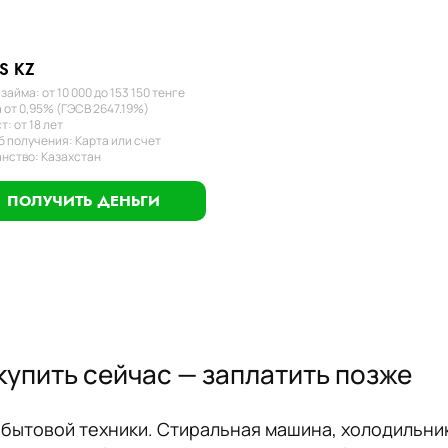
S KZ
займа: от 10 000 до 153 150 тенге
 от 0,95% (ГЭСВ 2647.19%)
т: от 18 лет
 получения: Карта или счет
нство: Казахстан
ПОЛУЧИТЬ ДЕНЬГИ
купить сейчас — заплатить позже
ытовой техники. Стиральная машина, холодильник