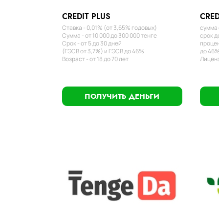
CREDIT PLUS
CRED
Ставка - 0,01% (от 3,65% годовых)
сумма 
Сумма - от 10 000 до 300 000 тенге
срок д
Срок - от 5 до 30 дней
процен
(ГЭСВ от 3,7%) и ГЭСВ до 46%
до 46%
Возраст - от 18 до 70 лет
Лиценз
ПОЛУЧИТЬ ДЕНЬГИ