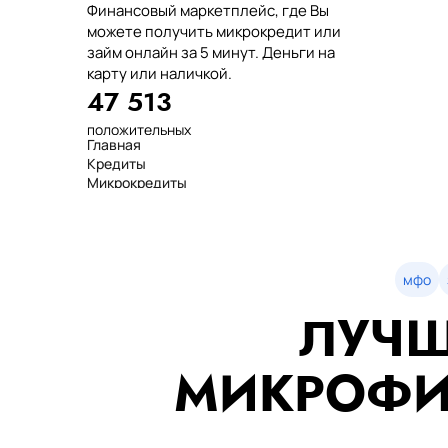
Финансовый маркетплейс, где Вы
можете получить микрокредит или
займ онлайн за 5 минут. Деньги на
карту или наличкой.
47 513
положительных
Главная
отзывов
Кредиты
тенге выдано
Микрокредиты
нашим клиентам
Займ
среднее время
МФО
оформления
Займы
показатель
Статьи
одобрения
Рейтинг
мфо
Деньги в долг
ЛУЧШ
Займы онлайн
Денежные кредиты
851 523 000
МИКРОФИ
7 минут
99%