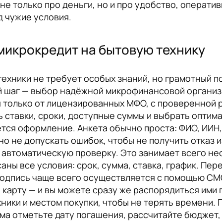
 не только про деньги, но и про удобство, операти
д чужие условия.
микрокредит на бытовую технику
ехники не требует особых знаний, но грамотный п
й шаг — выбор надёжной микрофинансовой организ
я только от лицензированных МФО, с проверенной 
 ставки, сроки, доступные суммы и выбрать оптим
ется оформление. Анкета обычно проста: ФИО, ИИН
о не допускать ошибок, чтобы не получить отказ 
 автоматическую проверку. Это занимает всего не
аны все условия: срок, сумма, ставка, график. Пе
одпись чаще всего осуществляется с помощью СМС
а карту — и вы можете сразу же распорядиться им
ики и местом покупки, чтобы не терять времени. 
йма отметьте дату погашения, рассчитайте бюджет,