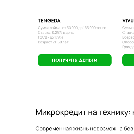
TENGEDA
VIVU
Сумма займа: от 50 000 до 165 000 тенге
Сумма 
Ставка: 0,29% в день
Ставка
ГЭСВ - до 179%
Возрас
Возраст 21-68 лет
Способ
Гражда
ПОЛУЧИТЬ ДЕНЬГИ
Микрокредит на технику: 
Современная жизнь невозможна без б