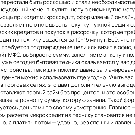
 перестали быть роскошью и стали необходимостью
 неудобный момент. Купить новую сиюминутно могут
омощь приходит микрокредит, оформляемый онлайн,
позволяет не откладывать покупку нужной вещи и 
вских кредитов и покупок в рассрочку, которые тр
дит на технику выдаётся за 10–15 минут. Всё, что
е требуется подтверждение цели или визит в офис, 
айт МФО, выбираете сумму, заполняете анкету и по
и уже сегодня бытовая техника оказывается у вас 
стройства, так и для покупки давно запланированн
 деньги можно использовать где угодно. Учитывая
 торговых сетях, это даёт дополнительную выгоду:
тавляют первый займ без процентов, и это особен
ащаете ровно ту сумму, которую заняли. Такой фор
зуетесь деньгами по своему усмотрению. Главное 
ом расчёте микрокредит на технику становится не
но, а платить потом — удобно, без спешки и давлен