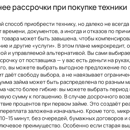
ее рассрочки при покупке техники
й способ приобрести технику, но далеко не всегд
 времени, документов, а иногда и отказов по прич
 товара может быть завышена, чтобы компенсиров
ние и другие «услуги». В этом плане микрокредит
й и управляемой альтернативой. Вы сами выбираете
ссрочку от поставщика — у вас есть деньги на рука
ого, вы можете выбрать выгодное предложение по 
т даёт свободу выбора, а не навязывает ограниче
сумма займа может быть распределена по разным ма
ма часто более гибкие: вы можете выбрать период 
говую сумму к погашению. В случае досрочного во
твие процентов при первом займе. Это создаёт ре
 переплата заложена изначально. Кроме того, мик
10–15 минут, без очередей, бумажных договоров и 
 ключевое преимущество. Особенно если старая выш