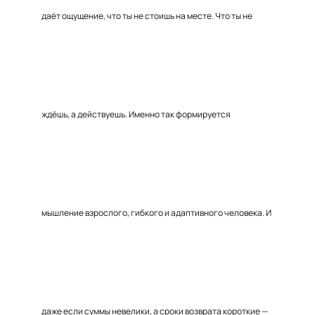
даёт ощущение, что ты не стоишь на месте. Что ты не
ждёшь, а действуешь. Именно так формируется
мышление взрослого, гибкого и адаптивного человека. И
даже если суммы невелики, а сроки возврата короткие —