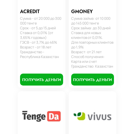
ACREDIT
GMONEY
Сумма - от 20 000 до 300
Сумма займа: от 10 000
000 тенге
до 145 000 тенге
Срок - от 5 до 15 дней
Срок займа: до 30 дней
Ставка от 0,01% (от
Ставка для новых
3,65% годовых)
клиентов от 0,01%.
ГЭСВ - от 3,7% до 46%
Для повторных клиентов
Возраст - от 18 лет
до 1,9%
Гражданство -
Возраст: от 21 лет
Республика Казахстан
Способ получения:
Карта или счет
Гражданство: Казахстан
ПОЛУЧИТЬ ДЕНЬГИ
ПОЛУЧИТЬ ДЕНЬГИ