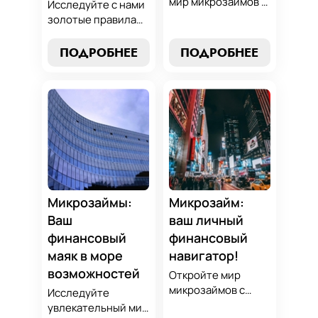
мир микрозаймов с
Исследуйте с нами
нашим гидом:
золотые правила
узнайте, как
выбора микрозайма
выбрать лучший
и узнайте, как
ПОДРОБНЕЕ
ПОДРОБНЕЕ
микрозайм,
выбрать
разработать
оптимальный
стратегии
вариант,
погашения и
разработать
обеспечить себе
стратегию
финансовую
погашения и
стабильность. Ваш
обеспечить свою
ключ к умным
финансовую
финансам здесь!
безопасность. Ваш
компас в мире
Микрозаймы:
Микрозайм:
микрокредитов!
Ваш
ваш личный
финансовый
финансовый
маяк в море
навигатор!
возможностей
Откройте мир
микрозаймов с
Исследуйте
нашим гидом:
увлекательный мир