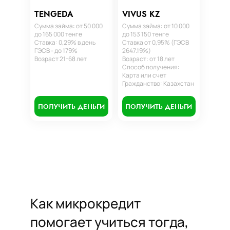
TENGEDA
VIVUS KZ
Сумма займа: от 50 000
Сумма займа: от 10 000
до 165 000 тенге
до 153 150 тенге
Ставка: 0,29% в день
Ставка от 0,95% (ГЭСВ
ГЭСВ - до 179%
2647.19%)
Возраст 21-68 лет
Возраст: от 18 лет
Способ получения:
Карта или счет
Гражданство: Казахстан
ПОЛУЧИТЬ ДЕНЬГИ
ПОЛУЧИТЬ ДЕНЬГИ
Как микрокредит
помогает учиться тогда,