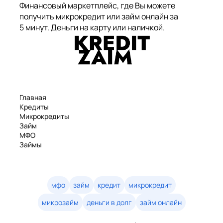
Финансовый маркетплейс, где Вы можете
получить микрокредит или займ онлайн за
5 минут. Деньги на карту или наличкой.
Главная
Кредиты
Микрокредиты
Займ
МФО
Займы
Статьи
Рейтинг
Деньги в долг
Займы онлайн
мфо
займ
кредит
микрокредит
Денежные кредиты
микрозайм
деньги в долг
займ онлайн