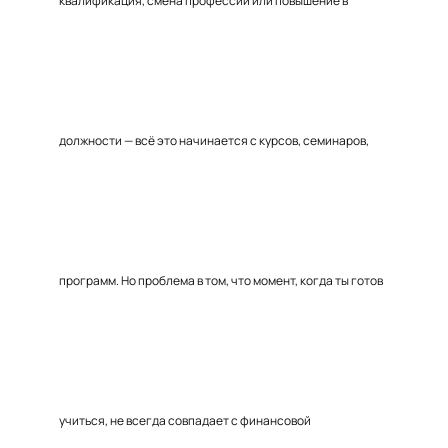
квалификация, смена профессии или повышение в
должности — всё это начинается с курсов, семинаров,
программ. Но проблема в том, что момент, когда ты готов
учиться, не всегда совпадает с финансовой