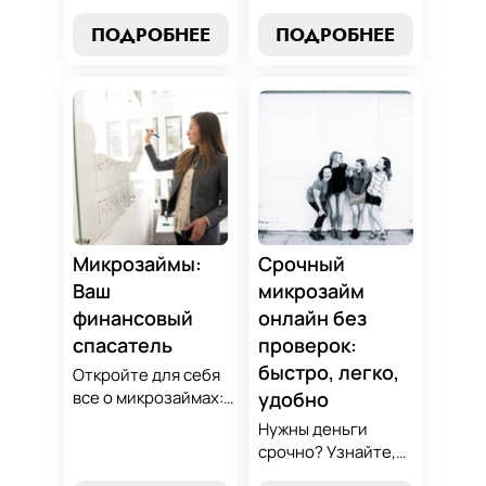
выбор без риска,
микрозаймов и
лучшие стратегии
узнайте, как
ПОДРОБНЕЕ
ПОДРОБНЕЕ
погашения и
выбрать
советы по
оптимальный
избежанию
вариант для ваших
подводных камней.
нужд. Откройте
Станьте
экспертные
финансово
стратегии
грамотным с нами!
погашения и
сделайте
осознанный выбор,
который
Микрозаймы:
Срочный
поддержит вашу
Ваш
микрозайм
финансовую
финансовый
онлайн без
стабильность.
спасатель
проверок:
быстро, легко,
Откройте для себя
все о микрозаймах:
удобно
от выбора лучших
Нужны деньги
условий до
срочно? Узнайте,
эффективных
как получить