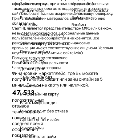
Займ на карту
Кредит без
оформления для вас, при этом не меняются. Используя
такие ссылки, вы помогаете поддерживать и развивать
Деньги займ
Кредит наличными
сайт kredit-zaim.kz, и мы искренне ценим вашу поддержку.
Взять займ
Займ денег
При использовании материалов, ссылка на источник
обязательна.
Веб займ
Взаймы
Сайт НЕ является представительством МФО или банком,
не выдает микрокредитов. Персональные данные
Займы онлайн на карту
пользователей не собираются и не хранятся. Все
Займ на карту без отказа
рекомендуемые на сайте микрофинансовые
организации имеют соответствующие лицензии. Условия
Платные займы
неуплаты можно уточнить на сайте МФО.
Пользовательское соглашение
Займ срочно
Политика конфиденциальности
Часто задаваемые вопросы
Деньги до зп
Финансовый маркетплейс, где Вы можете
Займ онлайн без
получить микрокредит или займ онлайн за 5
минут. Деньги на карту или наличкой.
Микрозайм
47 513
Микрозайм на карту
положительных
Взять микрокредит
отзывов
Микрокредит без отказа
тенге выдано
нашим клиентам
Срочно деньги займ
среднее время
Микрозаймы
оформления
показатель
Микрокредит займ