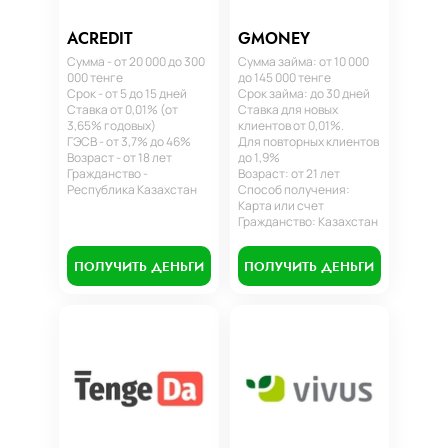
ACREDIT
GMONEY
Сумма - от 20 000 до 300
Сумма займа: от 10 000
000 тенге
до 145 000 тенге
Срок - от 5 до 15 дней
Срок займа: до 30 дней
Ставка от 0,01% (от
Ставка для новых
3,65% годовых)
клиентов от 0,01%.
ГЭСВ - от 3,7% до 46%
Для повторных клиентов
Возраст - от 18 лет
до 1,9%
Гражданство -
Возраст: от 21 лет
Республика Казахстан
Способ получения:
Карта или счет
Гражданство: Казахстан
ПОЛУЧИТЬ ДЕНЬГИ
ПОЛУЧИТЬ ДЕНЬГИ