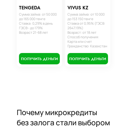
TENGEDA
VIVUS KZ
Сумма займа: от 50 000
Сумма займа: от 10 000
до 165 000 тенге
до 153 150 тенге
Ставка: 0,29% в день
Ставка от 0,95% (ГЭСВ
ГЭСВ - до 179%
2647.19%)
Возраст 21-68 лет
Возраст: от 18 лет
Способ получения:
Карта или счет
Гражданство: Казахстан
ПОЛУЧИТЬ ДЕНЬГИ
ПОЛУЧИТЬ ДЕНЬГИ
Почему микрокредиты
без залога стали выбором