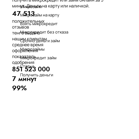
минут. Деньги на карту или наличкой.
Микрозайм
47 513
Микрозайм на карту
положительных
Взять микрокредит
отзывов
Микрокредит без отказа
тенге выдано
нашим клиентам
Срочно деньги займ
среднее время
Микрозаймы
оформления
показатель
Микрокредит займ
одобрения
Статьи
851 523 000
Получить деньги
7 минут
99%