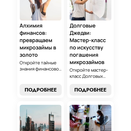
Алхимия
Долговые
финансов:
Джедаи:
превращаем
Мастер-класс
микрозаймы в
по искусству
золото
погашения
микрозаймов
Откройте тайные
знания финансовой
Откройте мастер-
алхимии и
класс Долговых
научитесь
Джедаев по
превращать
погашению
ПОДРОБНЕЕ
ПОДРОБНЕЕ
обязательства по
микрозаймов и
микрозаймам в
освойте искусство
золотые
финансового
возможности.
равновесия.
Погрузитесь в мир
Узнайте, как
умного управления
управлять долгами
долгами с нашим