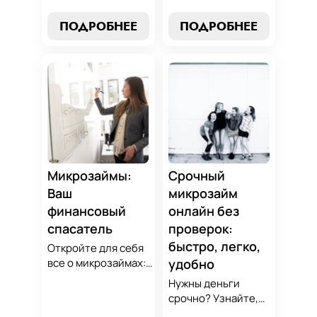
выбор без риска,
микрозаймов и
лучшие стратегии
узнайте, как
ПОДРОБНЕЕ
ПОДРОБНЕЕ
погашения и
выбрать
советы по
оптимальный
избежанию
вариант для ваших
подводных камней.
нужд. Откройте
Станьте
экспертные
финансово
стратегии
грамотным с нами!
погашения и
сделайте
осознанный выбор,
который
Микрозаймы:
Срочный
поддержит вашу
Ваш
микрозайм
финансовую
финансовый
онлайн без
стабильность.
спасатель
проверок:
быстро, легко,
Откройте для себя
все о микрозаймах:
удобно
от выбора лучших
Нужны деньги
условий до
срочно? Узнайте,
эффективных
как получить