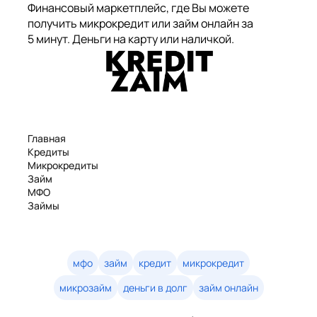
Финансовый маркетплейс, где Вы можете
получить микрокредит или займ онлайн за
5 минут. Деньги на карту или наличкой.
Главная
Кредиты
Микрокредиты
Займ
МФО
Займы
Статьи
Рейтинг
Деньги в долг
Займы онлайн
мфо
займ
кредит
микрокредит
Денежные кредиты
микрозайм
деньги в долг
займ онлайн