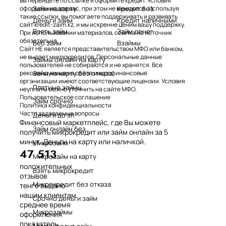
вы перейдете по ссылке и оформите кредит. Условия
Займ на карту
Кредит без
оформления для вас, при этом не меняются. Используя
такие ссылки, вы помогаете поддерживать и развивать
Деньги займ
Кредит наличными
сайт kredit-zaim.kz, и мы искренне ценим вашу поддержку.
Взять займ
Займ денег
При использовании материалов, ссылка на источник
обязательна.
Веб займ
Взаймы
Сайт НЕ является представительством МФО или банком,
не выдает микрокредитов. Персональные данные
Займы онлайн на карту
пользователей не собираются и не хранятся. Все
Займ на карту без отказа
рекомендуемые на сайте микрофинансовые
организации имеют соответствующие лицензии. Условия
Платные займы
неуплаты можно уточнить на сайте МФО.
Пользовательское соглашение
Займ срочно
Политика конфиденциальности
Часто задаваемые вопросы
Деньги до зп
Финансовый маркетплейс, где Вы можете
Займ онлайн без
получить микрокредит или займ онлайн за 5
минут. Деньги на карту или наличкой.
Микрозайм
47 513
Микрозайм на карту
положительных
Взять микрокредит
отзывов
Микрокредит без отказа
тенге выдано
нашим клиентам
Срочно деньги займ
среднее время
Микрозаймы
оформления
показатель
Микрокредит займ