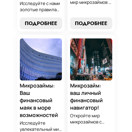
мир микрозаймов с
Исследуйте с нами
нашим гидом:
золотые правила
узнайте, как
выбора микрозайма
выбрать лучший
и узнайте, как
ПОДРОБНЕЕ
ПОДРОБНЕЕ
микрозайм,
выбрать
разработать
оптимальный
стратегии
вариант,
погашения и
разработать
обеспечить себе
стратегию
финансовую
погашения и
стабильность. Ваш
обеспечить свою
ключ к умным
финансовую
финансам здесь!
безопасность. Ваш
компас в мире
Микрозаймы:
Микрозайм:
микрокредитов!
Ваш
ваш личный
финансовый
финансовый
маяк в море
навигатор!
возможностей
Откройте мир
микрозаймов с
Исследуйте
нашим гидом:
увлекательный мир