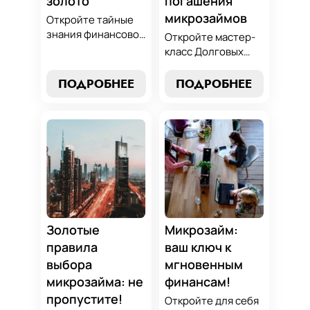
золото
погашения
микрозаймов
Откройте тайные
знания финансовой
Откройте мастер-
алхимии и
класс Долговых
научитесь
Джедаев по
превращать
погашению
ПОДРОБНЕЕ
ПОДРОБНЕЕ
обязательства по
микрозаймов и
микрозаймам в
освойте искусство
золотые
финансового
возможности.
равновесия.
Погрузитесь в мир
Узнайте, как
умного управления
управлять долгами
долгами с нашим
и достичь
практическим
финансовой
руководством.
гармонии, следуя
нашим
Золотые
Микрозайм:
проверенным
правила
ваш ключ к
стратегиям.
выбора
мгновенным
микрозайма: не
финансам!
пропустите!
Откройте для себя