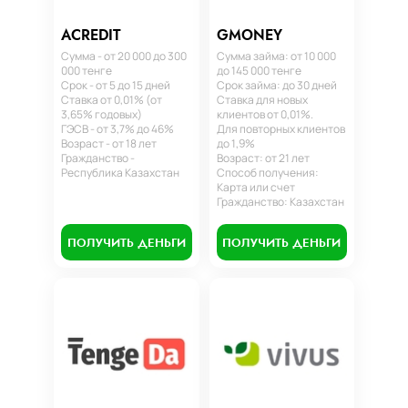
ACREDIT
GMONEY
Сумма - от 20 000 до 300
Сумма займа: от 10 000
000 тенге
до 145 000 тенге
Срок - от 5 до 15 дней
Срок займа: до 30 дней
Ставка от 0,01% (от
Ставка для новых
3,65% годовых)
клиентов от 0,01%.
ГЭСВ - от 3,7% до 46%
Для повторных клиентов
Возраст - от 18 лет
до 1,9%
Гражданство -
Возраст: от 21 лет
Республика Казахстан
Способ получения:
Карта или счет
Гражданство: Казахстан
ПОЛУЧИТЬ ДЕНЬГИ
ПОЛУЧИТЬ ДЕНЬГИ