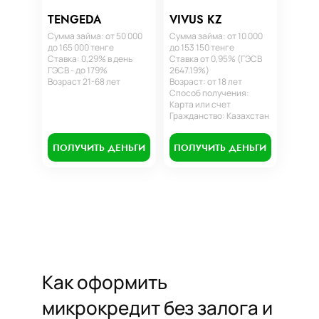
TENGEDA
VIVUS KZ
Сумма займа: от 50 000
Сумма займа: от 10 000
до 165 000 тенге
до 153 150 тенге
Ставка: 0,29% в день
Ставка от 0,95% (ГЭСВ
ГЭСВ - до 179%
2647.19%)
Возраст 21-68 лет
Возраст: от 18 лет
Способ получения:
Карта или счет
Гражданство: Казахстан
ПОЛУЧИТЬ ДЕНЬГИ
ПОЛУЧИТЬ ДЕНЬГИ
Как оформить
микрокредит без залога и