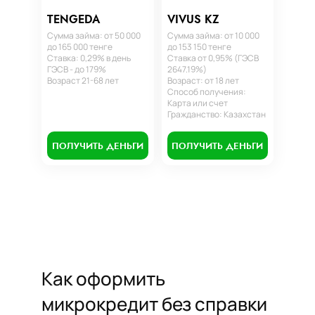
TENGEDA
VIVUS KZ
Сумма займа: от 50 000
Сумма займа: от 10 000
до 165 000 тенге
до 153 150 тенге
Ставка: 0,29% в день
Ставка от 0,95% (ГЭСВ
ГЭСВ - до 179%
2647.19%)
Возраст 21-68 лет
Возраст: от 18 лет
Способ получения:
Карта или счет
Гражданство: Казахстан
ПОЛУЧИТЬ ДЕНЬГИ
ПОЛУЧИТЬ ДЕНЬГИ
Как оформить
микрокредит без справки