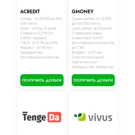
ACREDIT
GMONEY
Сумма - от 20 000 до 300
Сумма займа: от 10 000
000 тенге
до 145 000 тенге
Срок - от 5 до 15 дней
Срок займа: до 30 дней
Ставка от 0,01% (от
Ставка для новых
3,65% годовых)
клиентов от 0,01%.
ГЭСВ - от 3,7% до 46%
Для повторных клиентов
Возраст - от 18 лет
до 1,9%
Гражданство -
Возраст: от 21 лет
Республика Казахстан
Способ получения:
Карта или счет
Гражданство: Казахстан
ПОЛУЧИТЬ ДЕНЬГИ
ПОЛУЧИТЬ ДЕНЬГИ