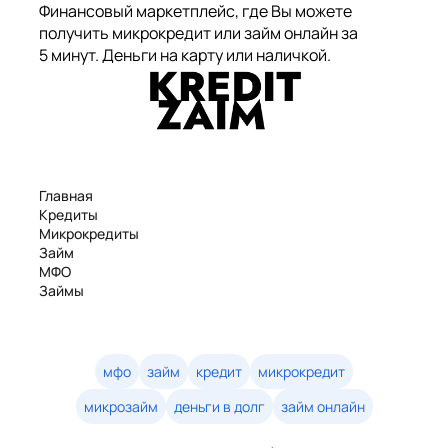
Финансовый маркетплейс, где Вы можете
получить микрокредит или займ онлайн за
5 минут. Деньги на карту или наличкой.
Главная
Кредиты
Микрокредиты
Займ
МФО
Займы
Статьи
Рейтинг
Деньги в долг
Займы онлайн
мфо
займ
кредит
микрокредит
Денежные кредиты
микрозайм
деньги в долг
займ онлайн