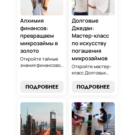
Алхимия
Долговые
финансов:
Джедаи:
превращаем
Мастер-класс
микрозаймы в
по искусству
золото
погашения
микрозаймов
Откройте тайные
знания финансовой
Откройте мастер-
алхимии и
класс Долговых
научитесь
Джедаев по
превращать
погашению
ПОДРОБНЕЕ
ПОДРОБНЕЕ
обязательства по
микрозаймов и
микрозаймам в
освойте искусство
золотые
финансового
возможности.
равновесия.
Погрузитесь в мир
Узнайте, как
умного управления
управлять долгами
долгами с нашим
и достичь
практическим