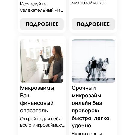
микрозаймов с
Исследуйте
нашим гидом:
увлекательный мир
выбор без риска,
микрозаймов и
лучшие стратегии
узнайте, как
ПОДРОБНЕЕ
ПОДРОБНЕЕ
погашения и
выбрать
советы по
оптимальный
избежанию
вариант для ваших
подводных камней.
нужд. Откройте
Станьте
экспертные
финансово
стратегии
грамотным с нами!
погашения и
сделайте
осознанный выбор,
который
Микрозаймы:
Срочный
поддержит вашу
Ваш
микрозайм
финансовую
финансовый
онлайн без
стабильность.
спасатель
проверок:
быстро, легко,
Откройте для себя
все о микрозаймах:
удобно
от выбора лучших
Нужны деньги