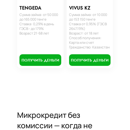
TENGEDA
VIVUS KZ
Сумма займа: от 50 000
Сумма займа: от 10 000
до 165 000 тенге
до 153 150 тенге
Ставка: 0,29% в день
Ставка от 0,95% (ГЭСВ
ГЭСВ - до 179%
2647.19%)
Возраст 21-68 лет
Возраст: от 18 лет
Способ получения:
Карта или счет
Гражданство: Казахстан
ПОЛУЧИТЬ ДЕНЬГИ
ПОЛУЧИТЬ ДЕНЬГИ
Микрокредит без
комиссии — когда не