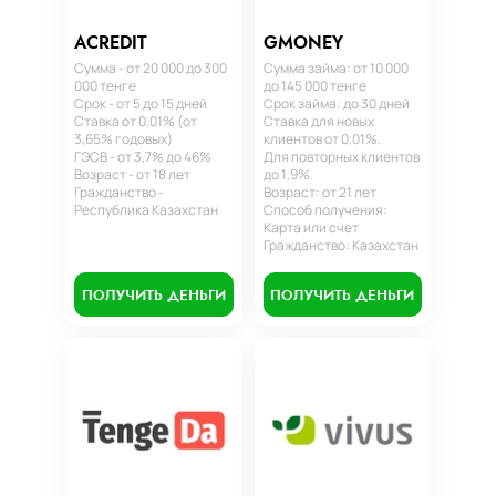
ACREDIT
GMONEY
Сумма - от 20 000 до 300
Сумма займа: от 10 000
000 тенге
до 145 000 тенге
Срок - от 5 до 15 дней
Срок займа: до 30 дней
Ставка от 0,01% (от
Ставка для новых
3,65% годовых)
клиентов от 0,01%.
ГЭСВ - от 3,7% до 46%
Для повторных клиентов
Возраст - от 18 лет
до 1,9%
Гражданство -
Возраст: от 21 лет
Республика Казахстан
Способ получения:
Карта или счет
Гражданство: Казахстан
ПОЛУЧИТЬ ДЕНЬГИ
ПОЛУЧИТЬ ДЕНЬГИ