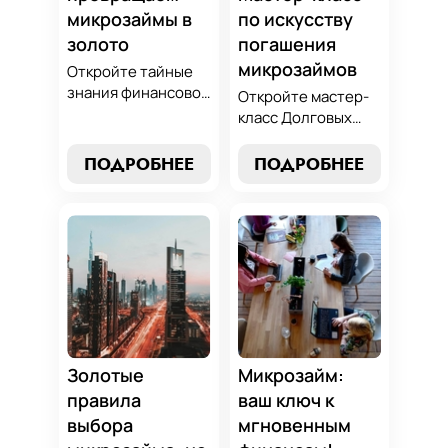
микрозаймы в
по искусству
золото
погашения
микрозаймов
Откройте тайные
знания финансовой
Откройте мастер-
алхимии и
класс Долговых
научитесь
Джедаев по
превращать
погашению
ПОДРОБНЕЕ
ПОДРОБНЕЕ
обязательства по
микрозаймов и
микрозаймам в
освойте искусство
золотые
финансового
возможности.
равновесия.
Погрузитесь в мир
Узнайте, как
умного управления
управлять долгами
долгами с нашим
и достичь
практическим
финансовой
руководством.
гармонии, следуя
нашим
Золотые
Микрозайм:
проверенным
правила
ваш ключ к
стратегиям.
выбора
мгновенным