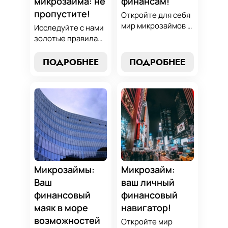
микрозайма: не
финансам!
пропустите!
Откройте для себя
мир микрозаймов с
Исследуйте с нами
нашим гидом:
золотые правила
узнайте, как
выбора микрозайма
выбрать лучший
и узнайте, как
ПОДРОБНЕЕ
ПОДРОБНЕЕ
микрозайм,
выбрать
разработать
оптимальный
стратегии
вариант,
погашения и
разработать
обеспечить себе
стратегию
финансовую
погашения и
стабильность. Ваш
обеспечить свою
ключ к умным
финансовую
финансам здесь!
безопасность. Ваш
компас в мире
Микрозаймы:
Микрозайм:
микрокредитов!
Ваш
ваш личный
финансовый
финансовый
маяк в море
навигатор!
возможностей
Откройте мир