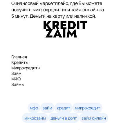
Финансовый маркетплейс, где Вы можете
получить микрокредит или займ онлайн за
5 минут. Деньги на карту или наличкой.
Главная
Кредиты
Микрокредиты
Займ
МФО
Займы
Статьи
Рейтинг
Деньги в долг
Займы онлайн
мфо
займ
кредит
микрокредит
Денежные кредиты
микрозайм
деньги в долг
займ онлайн