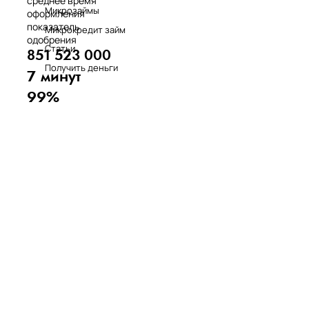
среднее время
Микрозаймы
оформления
показатель
Микрокредит займ
одобрения
Статьи
851 523 000
Получить деньги
7 минут
99%