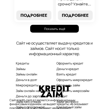
условий до
срочно? Узнайте,
эффективных
как получить
стратегий
срочный
ПОДРОБНЕЕ
ПОДРОБНЕЕ
погашения. Наше
микрозайм онлайн
руководство станет
без проверок и
вашим надежным
Показать ещё
длительного
помощником в мире
ожидания. Решение
микрокредитования.
ваших финансовых
Сайт не осуществляет выдачу кредитов и
проблем здесь и
займов. Сайт носит только
сейчас.
информационный характер.
Кредиты
Оформить кредит
Займы
Деньги кредит
Займы онлайн
Взять кредит
Деньги в долг
Оформить микрокредит
Микрокредиты
Оформить займ
Займ онлайн на карту
Оформить микрозайм
Деньги до зарплаты
Кредит
Сайт kredit-zaim.kz является информационным
Займ без отказа
Займ экспресс
финансовым изданием, не выдаёт кредиты, не оказывает
Займ с просрочкой
Кредитный займ
платных услуг, и не списывает деньги с карт.