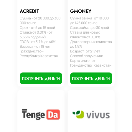
ACREDIT
GMONEY
Сумма - от 20 000 до 300
Сумма займа: от 10 000
000 тенге
до 145 000 тенге
Срок - от 5 до 15 дней
Срок займа: до 30 дней
Ставка от 0,01% (от
Ставка для новых
3,65% годовых)
клиентов от 0,01%.
ГЭСВ - от 3,7% до 46%
Для повторных клиентов
Возраст - от 18 лет
до 1,9%
Гражданство -
Возраст: от 21 лет
Республика Казахстан
Способ получения:
Карта или счет
Гражданство: Казахстан
ПОЛУЧИТЬ ДЕНЬГИ
ПОЛУЧИТЬ ДЕНЬГИ