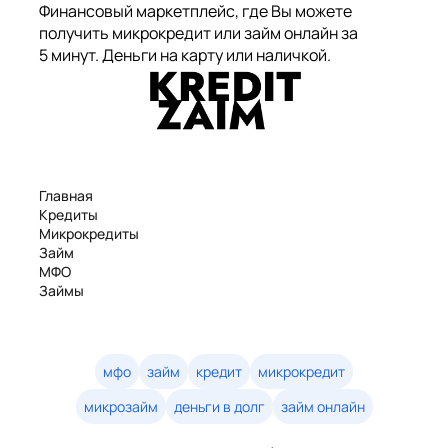
Финансовый маркетплейс, где Вы можете
получить микрокредит или займ онлайн за
5 минут. Деньги на карту или наличкой.
Главная
Кредиты
Микрокредиты
Займ
МФО
Займы
Статьи
Рейтинг
Деньги в долг
Займы онлайн
мфо
займ
кредит
микрокредит
Денежные кредиты
микрозайм
деньги в долг
займ онлайн