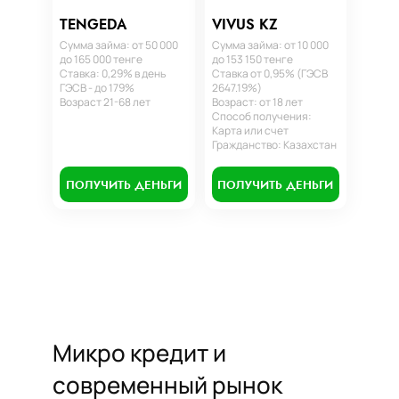
TENGEDA
VIVUS KZ
Сумма займа: от 50 000
Сумма займа: от 10 000
до 165 000 тенге
до 153 150 тенге
Ставка: 0,29% в день
Ставка от 0,95% (ГЭСВ
ГЭСВ - до 179%
2647.19%)
Возраст 21-68 лет
Возраст: от 18 лет
Способ получения:
Карта или счет
Гражданство: Казахстан
ПОЛУЧИТЬ ДЕНЬГИ
ПОЛУЧИТЬ ДЕНЬГИ
Микро кредит и
современный рынок