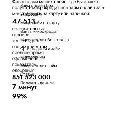
Финансовый маркетплейс, где Вы можете
Займ онлайн без
получить микрокредит или займ онлайн за 5
минут. Деньги на карту или наличкой.
Микрозайм
47 513
Микрозайм на карту
положительных
Взять микрокредит
отзывов
Микрокредит без отказа
тенге выдано
нашим клиентам
Срочно деньги займ
среднее время
Микрозаймы
оформления
показатель
Микрокредит займ
одобрения
Статьи
851 523 000
Получить деньги
7 минут
99%