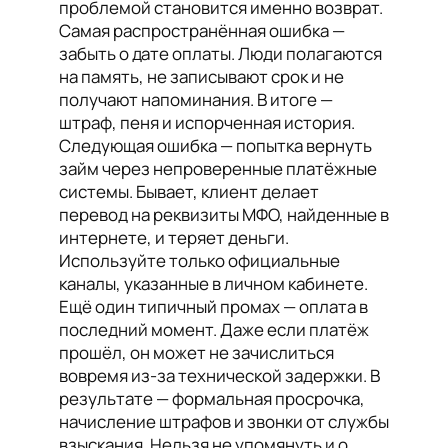
проблемой становится именно возврат.
Самая распространённая ошибка —
забыть о дате оплаты. Люди полагаются
на память, не записывают срок и не
получают напоминания. В итоге —
штраф, пеня и испорченная история.
Следующая ошибка — попытка вернуть
займ через непроверенные платёжные
системы. Бывает, клиент делает
перевод на реквизиты МФО, найденные в
интернете, и теряет деньги.
Используйте только официальные
каналы, указанные в личном кабинете.
Ещё один типичный промах — оплата в
последний момент. Даже если платёж
прошёл, он может не зачислиться
вовремя из-за технической задержки. В
результате — формальная просрочка,
начисление штрафов и звонки от службы
взыскания. Нельзя не упомянуть и о