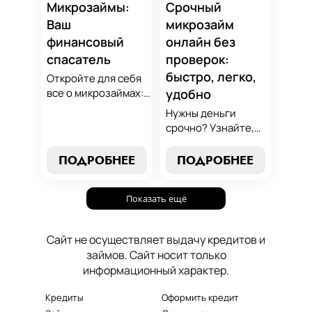
который
Микрозаймы:
Срочный
поддержит вашу
Ваш
микрозайм
финансовую
финансовый
онлайн без
стабильность.
спасатель
проверок:
быстро, легко,
Откройте для себя
все о микрозаймах:
удобно
от выбора лучших
Нужны деньги
условий до
срочно? Узнайте,
эффективных
как получить
стратегий
срочный
ПОДРОБНЕЕ
ПОДРОБНЕЕ
погашения. Наше
микрозайм онлайн
руководство станет
без проверок и
вашим надежным
Показать ещё
длительного
помощником в мире
ожидания. Решение
микрокредитования.
ваших финансовых
Сайт не осуществляет выдачу кредитов и
проблем здесь и
займов. Сайт носит только
сейчас.
информационный характер.
Кредиты
Оформить кредит