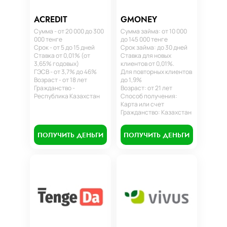
ACREDIT
GMONEY
Сумма - от 20 000 до 300
Сумма займа: от 10 000
000 тенге
до 145 000 тенге
Срок - от 5 до 15 дней
Срок займа: до 30 дней
Ставка от 0,01% (от
Ставка для новых
3,65% годовых)
клиентов от 0,01%.
ГЭСВ - от 3,7% до 46%
Для повторных клиентов
Возраст - от 18 лет
до 1,9%
Гражданство -
Возраст: от 21 лет
Республика Казахстан
Способ получения:
Карта или счет
Гражданство: Казахстан
ПОЛУЧИТЬ ДЕНЬГИ
ПОЛУЧИТЬ ДЕНЬГИ