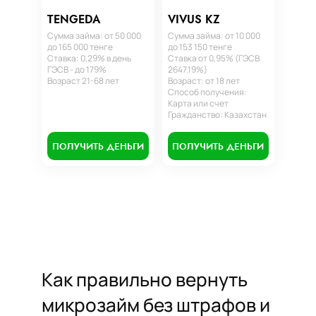
TENGEDA
VIVUS KZ
Сумма займа: от 50 000
Сумма займа: от 10 000
до 165 000 тенге
до 153 150 тенге
Ставка: 0,29% в день
Ставка от 0,95% (ГЭСВ
ГЭСВ - до 179%
2647.19%)
Возраст 21-68 лет
Возраст: от 18 лет
Способ получения:
Карта или счет
Гражданство: Казахстан
ПОЛУЧИТЬ ДЕНЬГИ
ПОЛУЧИТЬ ДЕНЬГИ
Как правильно вернуть
микрозайм без штрафов и