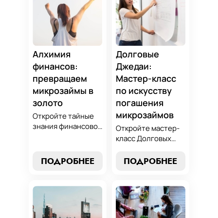
Алхимия
Долговые
финансов:
Джедаи:
превращаем
Мастер-класс
микрозаймы в
по искусству
золото
погашения
микрозаймов
Откройте тайные
знания финансовой
Откройте мастер-
алхимии и
класс Долговых
научитесь
Джедаев по
превращать
погашению
ПОДРОБНЕЕ
ПОДРОБНЕЕ
обязательства по
микрозаймов и
микрозаймам в
освойте искусство
золотые
финансового
возможности.
равновесия.
Погрузитесь в мир
Узнайте, как