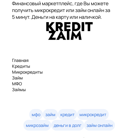
Финансовый маркетплейс, где Вы можете
получить микрокредит или займ онлайн за
5 минут. Деньги на карту или наличкой.
Главная
Кредиты
Микрокредиты
Займ
МФО
Займы
Статьи
Рейтинг
Деньги в долг
Займы онлайн
мфо
займ
кредит
микрокредит
Денежные кредиты
микрозайм
деньги в долг
займ онлайн