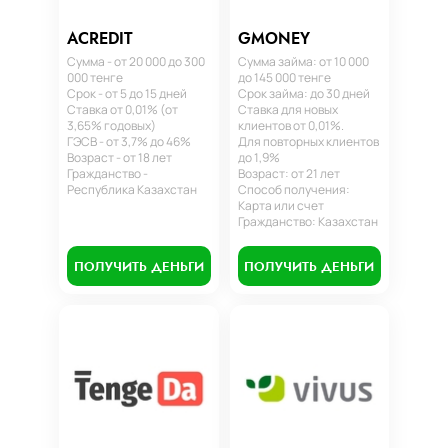
ACREDIT
GMONEY
Сумма - от 20 000 до 300
Сумма займа: от 10 000
000 тенге
до 145 000 тенге
Срок - от 5 до 15 дней
Срок займа: до 30 дней
Ставка от 0,01% (от
Ставка для новых
3,65% годовых)
клиентов от 0,01%.
ГЭСВ - от 3,7% до 46%
Для повторных клиентов
Возраст - от 18 лет
до 1,9%
Гражданство -
Возраст: от 21 лет
Республика Казахстан
Способ получения:
Карта или счет
Гражданство: Казахстан
ПОЛУЧИТЬ ДЕНЬГИ
ПОЛУЧИТЬ ДЕНЬГИ