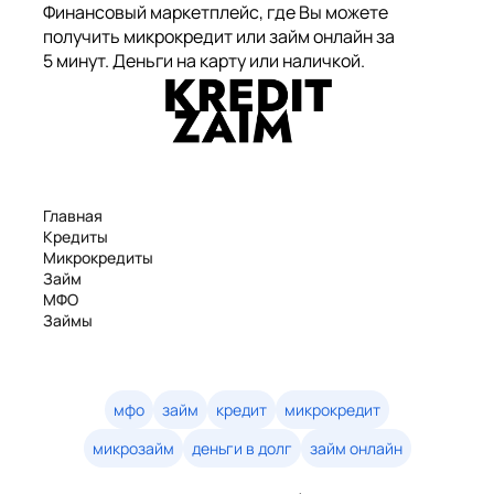
Финансовый маркетплейс, где Вы можете
получить микрокредит или займ онлайн за
5 минут. Деньги на карту или наличкой.
Главная
Кредиты
Микрокредиты
Займ
МФО
Займы
Статьи
Рейтинг
Деньги в долг
Займы онлайн
мфо
займ
кредит
микрокредит
Денежные кредиты
микрозайм
деньги в долг
займ онлайн