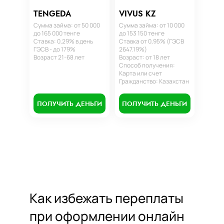
TENGEDA
VIVUS KZ
Сумма займа: от 50 000
Сумма займа: от 10 000
до 165 000 тенге
до 153 150 тенге
Ставка: 0,29% в день
Ставка от 0,95% (ГЭСВ
ГЭСВ - до 179%
2647.19%)
Возраст 21-68 лет
Возраст: от 18 лет
Способ получения:
Карта или счет
Гражданство: Казахстан
ПОЛУЧИТЬ ДЕНЬГИ
ПОЛУЧИТЬ ДЕНЬГИ
Как избежать переплаты
при оформлении онлайн