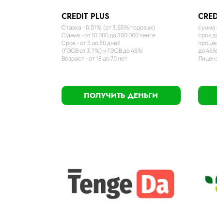
CREDIT PLUS
CRED
Ставка - 0,01% (от 3,65% годовых)
сумма 
Сумма - от 10 000 до 300 000 тенге
срок д
Срок - от 5 до 30 дней
процен
(ГЭСВ от 3,7%) и ГЭСВ до 46%
до 46%
Возраст - от 18 до 70 лет
Лиценз
ПОЛУЧИТЬ ДЕНЬГИ