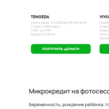
TENGEDA
VIVU
Сумма займа: от 50 000 до 165 000 тенге
Сумма 
Ставка: 0,29% в день
Ставка
ГЭСВ - до 179%
Возрас
Возраст 21-68 лет
Способ
Гражда
ПОЛУЧИТЬ ДЕНЬГИ
Микрокредит на фотосесс
Беременность, рождение ребёнка, го