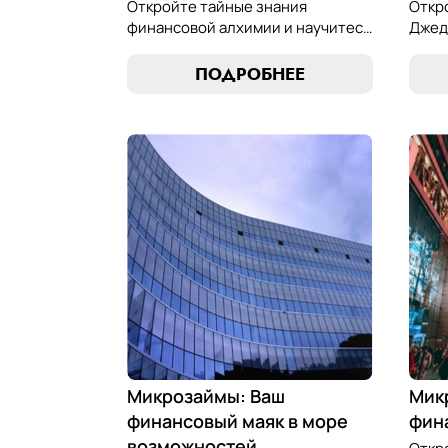
Откройте тайные знания
Откр
финансовой алхимии и научитесь
Джед
превращать обязательства по
микр
микрозаймам в золотые
иску
ПОДРОБНЕЕ
возможности. Погрузитесь в мир
равно
умного управления долгами с
управ
нашим практическим
фина
руководством.
наши
Микрозаймы: Ваш
Мик
финансовый маяк в море
фин
возможностей