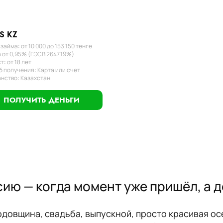
S KZ
займа: от 10 000 до 153 150 тенге
 от 0,95% (ГЭСВ 2647.19%)
т: от 18 лет
 получения: Карта или счет
нство: Казахстан
ПОЛУЧИТЬ ДЕНЬГИ
ию — когда момент уже пришёл, а д
довщина, свадьба, выпускной, просто красивая ос