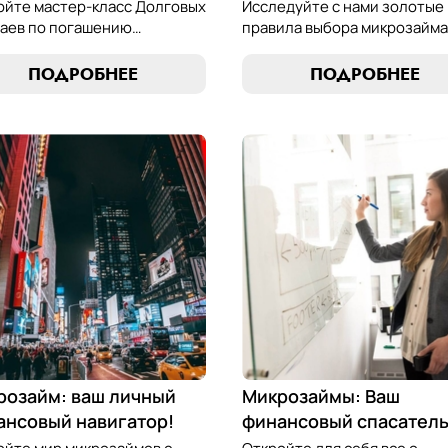
ойте мастер-класс Долговых
Исследуйте с нами золотые
аев по погашению
правила выбора микрозайма
озаймов и освойте
узнайте, как выбрать
сство финансового
оптимальный вариант,
ПОДРОБНЕЕ
ПОДРОБНЕЕ
весия. Узнайте, как
разработать стратегию
лять долгами и достичь
погашения и обеспечить св
нсовой гармонии, следуя
финансовую безопасность.
м проверенным стратегиям.
компас в мире микрокредит
розайм: ваш личный
Микрозаймы: Ваш
ансовый навигатор!
финансовый спасател