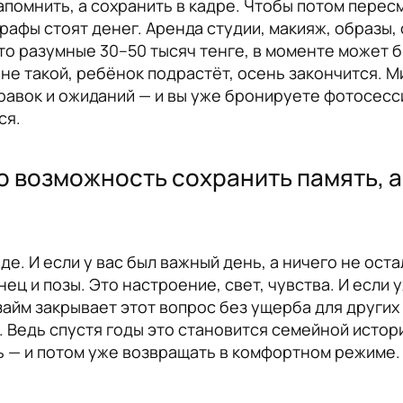
запомнить, а сохранить в кадре. Чтобы потом пере
афы стоят денег. Аренда студии, макияж, образы,
это разумные 30–50 тысяч тенге, в моменте может 
 не такой, ребёнок подрастёт, осень закончится. 
равок и ожиданий — и вы уже бронируете фотосесс
ся.
 возможность сохранить память, а
де. И если у вас был важный день, а ничего не ост
ец и позы. Это настроение, свет, чувства. И если 
займ закрывает этот вопрос без ущерба для других
 Ведь спустя годы это становится семейной истори
ь — и потом уже возвращать в комфортном режиме. 