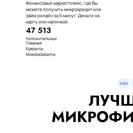
Финансовый маркетплейс, где Вы
можете получить микрокредит или
займ онлайн за 5 минут. Деньги на
карту или наличкой.
47 513
положительных
Главная
отзывов
Кредиты
тенге выдано
Микрокредиты
нашим клиентам
Займ
среднее время
МФО
оформления
Займы
показатель
Статьи
одобрения
Рейтинг
мфо
Деньги в долг
ЛУЧШ
Займы онлайн
Денежные кредиты
851 523 000
МИКРОФИ
7 минут
99%