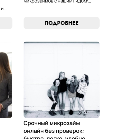
микрозаймов с нашим гидом:
узнайте, как выбрать лучший
 и
микрозайм, разработать
стратегии погашения и
ПОДРОБНЕЕ
обеспечить себе финансовую
стабильность. Ваш ключ к умным
ою
финансам здесь!
 Ваш
ов!
Срочный микрозайм
ь
онлайн без проверок:
быстро, легко, удобно