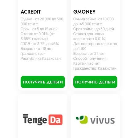
ACREDIT
GMONEY
Сумма - от 20 000 до 300
Сумма займа: от 10 000
000 тенге
до 145 000 тенге
Срок - от 5 до 15 дней
Срок займа: до 30 дней
Ставка от 0,01% (от
Ставка для новых
3,65% годовых)
клиентов от 0,01%.
ГЭСВ - от 3,7% до 46%
Для повторных клиентов
Возраст - от 18 лет
до 1,9%
Гражданство -
Возраст: от 21 лет
Республика Казахстан
Способ получения:
Карта или счет
Гражданство: Казахстан
ПОЛУЧИТЬ ДЕНЬГИ
ПОЛУЧИТЬ ДЕНЬГИ