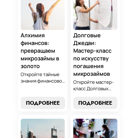
Алхимия
Долговые
финансов:
Джедаи:
превращаем
Мастер-класс
микрозаймы в
по искусству
золото
погашения
микрозаймов
Откройте тайные
знания финансовой
Откройте мастер-
алхимии и
класс Долговых
научитесь
Джедаев по
превращать
погашению
ПОДРОБНЕЕ
ПОДРОБНЕЕ
обязательства по
микрозаймов и
микрозаймам в
освойте искусство
золотые
финансового
возможности.
равновесия.
Погрузитесь в мир
Узнайте, как