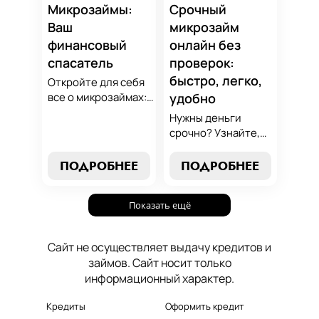
который
Микрозаймы:
Срочный
поддержит вашу
Ваш
микрозайм
финансовую
финансовый
онлайн без
стабильность.
спасатель
проверок:
быстро, легко,
Откройте для себя
все о микрозаймах:
удобно
от выбора лучших
Нужны деньги
условий до
срочно? Узнайте,
эффективных
как получить
стратегий
срочный
ПОДРОБНЕЕ
ПОДРОБНЕЕ
погашения. Наше
микрозайм онлайн
руководство станет
без проверок и
вашим надежным
Показать ещё
длительного
помощником в мире
ожидания. Решение
микрокредитования.
ваших финансовых
Сайт не осуществляет выдачу кредитов и
проблем здесь и
займов. Сайт носит только
сейчас.
информационный характер.
Кредиты
Оформить кредит