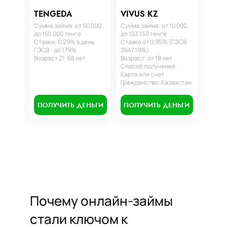
TENGEDA
VIVUS KZ
Сумма займа: от 50 000
Сумма займа: от 10 000
до 165 000 тенге
до 153 150 тенге
Ставка: 0,29% в день
Ставка от 0,95% (ГЭСВ
ГЭСВ - до 179%
2647.19%)
Возраст 21-68 лет
Возраст: от 18 лет
Способ получения:
Карта или счет
Гражданство: Казахстан
ПОЛУЧИТЬ ДЕНЬГИ
ПОЛУЧИТЬ ДЕНЬГИ
Почему онлайн-займы
стали ключом к