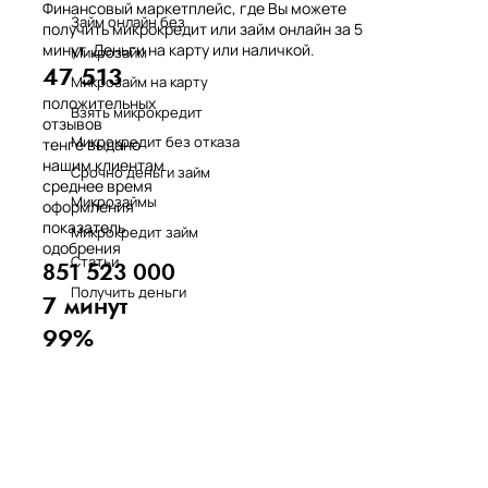
Финансовый маркетплейс, где Вы можете
Займ онлайн без
получить микрокредит или займ онлайн за 5
минут. Деньги на карту или наличкой.
Микрозайм
47 513
Микрозайм на карту
положительных
Взять микрокредит
отзывов
Микрокредит без отказа
тенге выдано
нашим клиентам
Срочно деньги займ
среднее время
Микрозаймы
оформления
показатель
Микрокредит займ
одобрения
Статьи
851 523 000
Получить деньги
7 минут
99%