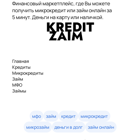
Финансовый маркетплейс, где Вы можете
получить микрокредит или займ онлайн за
5 минут. Деньги на карту или наличкой.
Главная
Кредиты
Микрокредиты
Займ
МФО
Займы
Статьи
Рейтинг
Деньги в долг
Займы онлайн
мфо
займ
кредит
микрокредит
Денежные кредиты
микрозайм
деньги в долг
займ онлайн