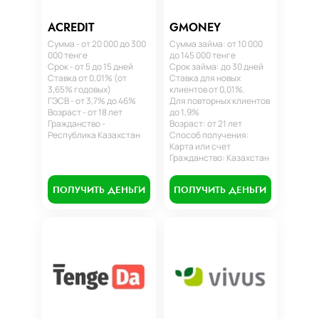
ACREDIT
GMONEY
Сумма - от 20 000 до 300
Сумма займа: от 10 000
000 тенге
до 145 000 тенге
Срок - от 5 до 15 дней
Срок займа: до 30 дней
Ставка от 0,01% (от
Ставка для новых
3,65% годовых)
клиентов от 0,01%.
ГЭСВ - от 3,7% до 46%
Для повторных клиентов
Возраст - от 18 лет
до 1,9%
Гражданство -
Возраст: от 21 лет
Республика Казахстан
Способ получения:
Карта или счет
Гражданство: Казахстан
ПОЛУЧИТЬ ДЕНЬГИ
ПОЛУЧИТЬ ДЕНЬГИ