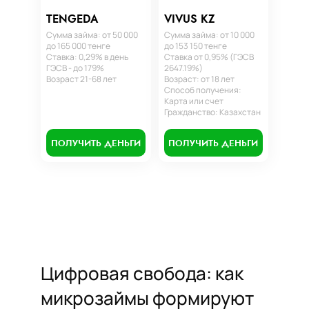
TENGEDA
VIVUS KZ
Сумма займа: от 50 000
Сумма займа: от 10 000
до 165 000 тенге
до 153 150 тенге
Ставка: 0,29% в день
Ставка от 0,95% (ГЭСВ
ГЭСВ - до 179%
2647.19%)
Возраст 21-68 лет
Возраст: от 18 лет
Способ получения:
Карта или счет
Гражданство: Казахстан
ПОЛУЧИТЬ ДЕНЬГИ
ПОЛУЧИТЬ ДЕНЬГИ
Цифровая свобода: как
микрозаймы формируют