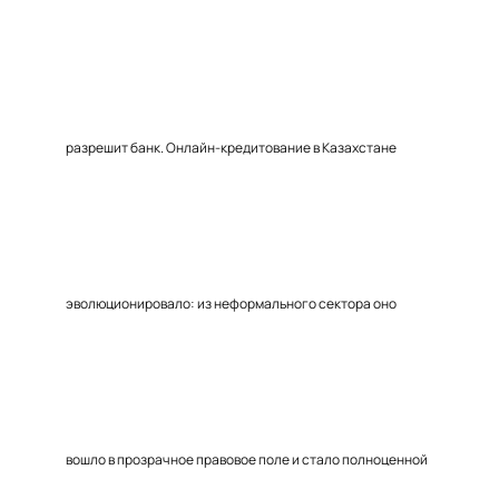
разрешит банк. Онлайн-кредитование в Казахстане
эволюционировало: из неформального сектора оно
вошло в прозрачное правовое поле и стало полноценной