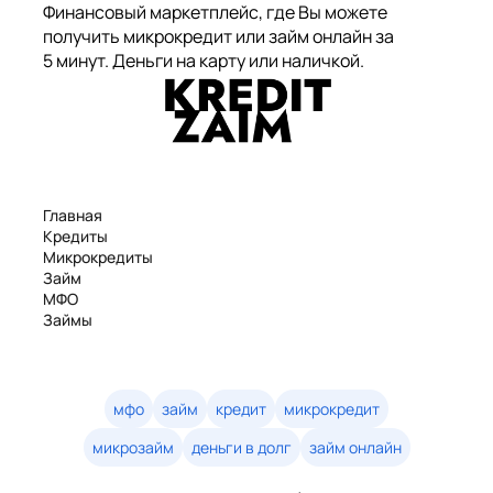
Финансовый маркетплейс, где Вы можете
получить микрокредит или займ онлайн за
5 минут. Деньги на карту или наличкой.
Главная
Кредиты
Микрокредиты
Займ
МФО
Займы
Статьи
Рейтинг
Деньги в долг
Займы онлайн
мфо
займ
кредит
микрокредит
Денежные кредиты
микрозайм
деньги в долг
займ онлайн