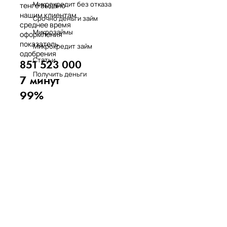
Микрокредит без отказа
тенге выдано
нашим клиентам
Срочно деньги займ
среднее время
Микрозаймы
оформления
показатель
Микрокредит займ
одобрения
Статьи
851 523 000
Получить деньги
7 минут
99%