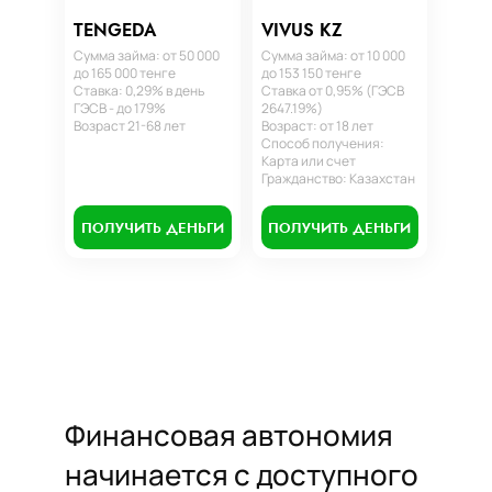
TENGEDA
VIVUS KZ
Сумма займа: от 50 000
Сумма займа: от 10 000
до 165 000 тенге
до 153 150 тенге
Ставка: 0,29% в день
Ставка от 0,95% (ГЭСВ
ГЭСВ - до 179%
2647.19%)
Возраст 21-68 лет
Возраст: от 18 лет
Способ получения:
Карта или счет
Гражданство: Казахстан
ПОЛУЧИТЬ ДЕНЬГИ
ПОЛУЧИТЬ ДЕНЬГИ
Финансовая автономия
начинается с доступного