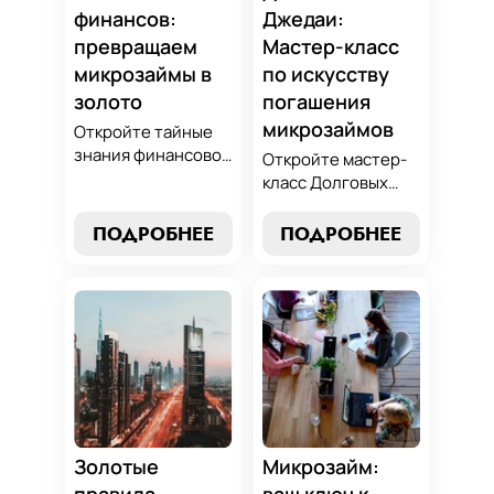
финансов:
Джедаи:
превращаем
Мастер-класс
микрозаймы в
по искусству
золото
погашения
микрозаймов
Откройте тайные
знания финансовой
Откройте мастер-
алхимии и
класс Долговых
научитесь
Джедаев по
превращать
погашению
ПОДРОБНЕЕ
ПОДРОБНЕЕ
обязательства по
микрозаймов и
микрозаймам в
освойте искусство
золотые
финансового
возможности.
равновесия.
Погрузитесь в мир
Узнайте, как
умного управления
управлять долгами
долгами с нашим
и достичь
практическим
финансовой
руководством.
гармонии, следуя
нашим
Золотые
Микрозайм:
проверенным
правила
ваш ключ к