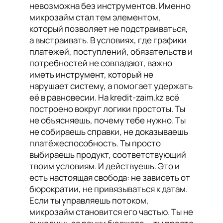
невозможна без инструментов. Именно
микрозайм стал тем элементом,
который позволяет не подстраиваться,
а выстраивать. В условиях, где графики
платежей, поступлений, обязательств и
потребностей не совпадают, важно
иметь инструмент, который не
нарушает систему, а помогает удержать
её в равновесии. На kredit-zaim.kz всё
построено вокруг логики простоты. Ты
не объясняешь, почему тебе нужно. Ты
не собираешь справки, не доказываешь
платёжеспособность. Ты просто
выбираешь продукт, соответствующий
твоим условиям. И действуешь. Это и
есть настоящая свобода: не зависеть от
бюрократии, не привязываться к датам.
Если ты управляешь потоком,
микрозайм становится его частью. Ты не