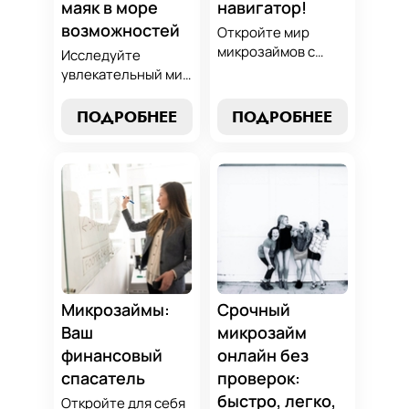
маяк в море
навигатор!
возможностей
Откройте мир
микрозаймов с
Исследуйте
нашим гидом:
увлекательный мир
выбор без риска,
микрозаймов и
лучшие стратегии
узнайте, как
ПОДРОБНЕЕ
ПОДРОБНЕЕ
погашения и
выбрать
советы по
оптимальный
избежанию
вариант для ваших
подводных камней.
нужд. Откройте
Станьте
экспертные
финансово
стратегии
грамотным с нами!
погашения и
сделайте
осознанный выбор,
который
Микрозаймы:
Срочный
поддержит вашу
Ваш
микрозайм
финансовую
финансовый
онлайн без
стабильность.
спасатель
проверок:
быстро, легко,
Откройте для себя