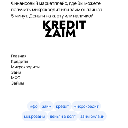
Финансовый маркетплейс, где Вы можете
получить микрокредит или займ онлайн за
5 минут. Деньги на карту или наличкой.
Главная
Кредиты
Микрокредиты
Займ
МФО
Займы
Статьи
Рейтинг
Деньги в долг
Займы онлайн
мфо
займ
кредит
микрокредит
Денежные кредиты
микрозайм
деньги в долг
займ онлайн