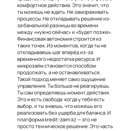
комфортное действие. Это значит, что
ты можешь не ждать. Не замораживать
процессы. Не откладывать решение из-
за банальной разницы во времени
между «нужно сейчас» и «будет позже».
Финансовая автономия строится из
таких точек. Из моментов, когда ты не
откладываешь шаг вперёд из-за
временного недостатка ресурса. И
микрозайм становится способом
продолжать, а не останавливаться.
Такой подход меняет само ощущение
управления. Ты больше не реагируешь.
Ты сам определяешь момент действия.
Это и есть свобода: когда у тебя есть
выбор, и ты знаешь, что можешь его
реализовать без ущерба для баланса. И
платформа kredit-zaim.kz — это не
просто техническое решение. Это часть