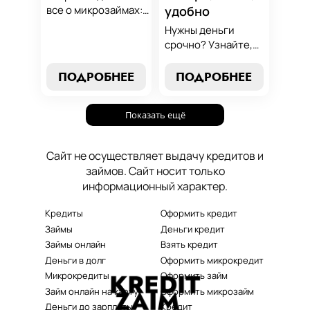
все о микрозаймах:
удобно
от выбора лучших
Нужны деньги
условий до
срочно? Узнайте,
эффективных
как получить
стратегий
срочный
ПОДРОБНЕЕ
ПОДРОБНЕЕ
погашения. Наше
микрозайм онлайн
руководство станет
без проверок и
вашим надежным
Показать ещё
длительного
помощником в мире
ожидания. Решение
микрокредитования.
ваших финансовых
Сайт не осуществляет выдачу кредитов и
проблем здесь и
займов. Сайт носит только
сейчас.
информационный характер.
Кредиты
Оформить кредит
Займы
Деньги кредит
Займы онлайн
Взять кредит
Деньги в долг
Оформить микрокредит
Микрокредиты
Оформить займ
Займ онлайн на карту
Оформить микрозайм
Деньги до зарплаты
Кредит