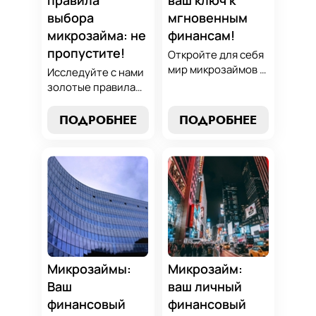
стратегиям.
выбора
мгновенным
микрозайма: не
финансам!
пропустите!
Откройте для себя
мир микрозаймов с
Исследуйте с нами
нашим гидом:
золотые правила
узнайте, как
выбора микрозайма
выбрать лучший
и узнайте, как
ПОДРОБНЕЕ
ПОДРОБНЕЕ
микрозайм,
выбрать
разработать
оптимальный
стратегии
вариант,
погашения и
разработать
обеспечить себе
стратегию
финансовую
погашения и
стабильность. Ваш
обеспечить свою
ключ к умным
финансовую
финансам здесь!
безопасность. Ваш
компас в мире
Микрозаймы:
Микрозайм:
микрокредитов!
Ваш
ваш личный
финансовый
финансовый