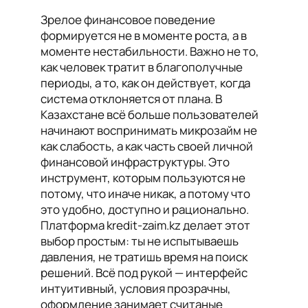
Зрелое финансовое поведение
формируется не в моменте роста, а в
моменте нестабильности. Важно не то,
как человек тратит в благополучные
периоды, а то, как он действует, когда
система отклоняется от плана. В
Казахстане всё больше пользователей
начинают воспринимать микрозайм не
как слабость, а как часть своей личной
финансовой инфраструктуры. Это
инструмент, которым пользуются не
потому, что иначе никак, а потому что
это удобно, доступно и рационально.
Платформа kredit-zaim.kz делает этот
выбор простым: ты не испытываешь
давления, не тратишь время на поиск
решений. Всё под рукой — интерфейс
интуитивный, условия прозрачны,
оформление занимает считаные