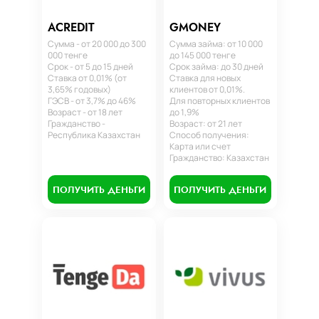
ACREDIT
GMONEY
Сумма - от 20 000 до 300
Сумма займа: от 10 000
000 тенге
до 145 000 тенге
Срок - от 5 до 15 дней
Срок займа: до 30 дней
Ставка от 0,01% (от
Ставка для новых
3,65% годовых)
клиентов от 0,01%.
ГЭСВ - от 3,7% до 46%
Для повторных клиентов
Возраст - от 18 лет
до 1,9%
Гражданство -
Возраст: от 21 лет
Республика Казахстан
Способ получения:
Карта или счет
Гражданство: Казахстан
ПОЛУЧИТЬ ДЕНЬГИ
ПОЛУЧИТЬ ДЕНЬГИ