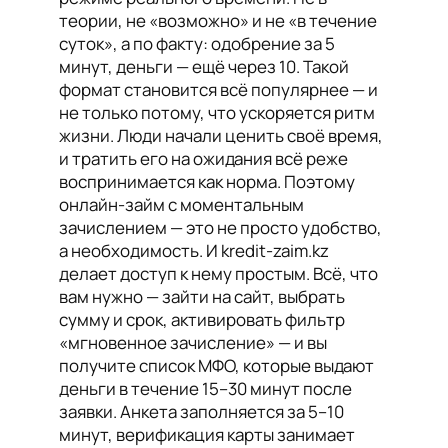
теории, не «возможно» и не «в течение
суток», а по факту: одобрение за 5
минут, деньги — ещё через 10. Такой
формат становится всё популярнее — и
не только потому, что ускоряется ритм
жизни. Люди начали ценить своё время,
и тратить его на ожидания всё реже
воспринимается как норма. Поэтому
онлайн-займ с моментальным
зачислением — это не просто удобство,
а необходимость. И kredit-zaim.kz
делает доступ к нему простым. Всё, что
вам нужно — зайти на сайт, выбрать
сумму и срок, активировать фильтр
«мгновенное зачисление» — и вы
получите список МФО, которые выдают
деньги в течение 15–30 минут после
заявки. Анкета заполняется за 5–10
минут, верификация карты занимает