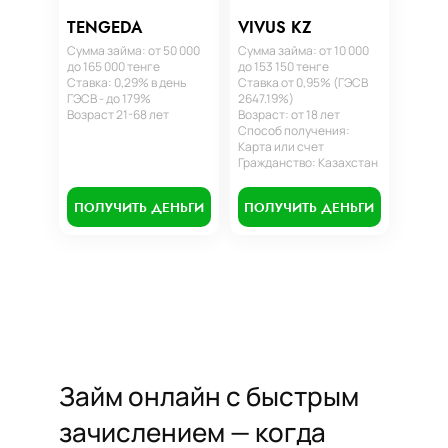
TENGEDA
VIVUS KZ
Сумма займа: от 50 000
Сумма займа: от 10 000
до 165 000 тенге
до 153 150 тенге
Ставка: 0,29% в день
Ставка от 0,95% (ГЭСВ
ГЭСВ - до 179%
2647.19%)
Возраст 21-68 лет
Возраст: от 18 лет
Способ получения:
Карта или счет
Гражданство: Казахстан
ПОЛУЧИТЬ ДЕНЬГИ
ПОЛУЧИТЬ ДЕНЬГИ
Займ онлайн с быстрым
зачислением — когда