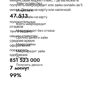
Финансовый маркетплейс, где Вы можете
Займ онлайн без
получить микрокредит или займ онлайн за 5
минут. Деньги на карту или наличкой.
Микрозайм
47 513
Микрозайм на карту
положительных
Взять микрокредит
отзывов
Микрокредит без отказа
тенге выдано
нашим клиентам
Срочно деньги займ
среднее время
Микрозаймы
оформления
показатель
Микрокредит займ
одобрения
Статьи
851 523 000
Получить деньги
7 минут
99%