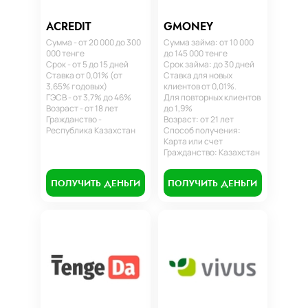
ACREDIT
GMONEY
Сумма - от 20 000 до 300
Сумма займа: от 10 000
000 тенге
до 145 000 тенге
Срок - от 5 до 15 дней
Срок займа: до 30 дней
Ставка от 0,01% (от
Ставка для новых
3,65% годовых)
клиентов от 0,01%.
ГЭСВ - от 3,7% до 46%
Для повторных клиентов
Возраст - от 18 лет
до 1,9%
Гражданство -
Возраст: от 21 лет
Республика Казахстан
Способ получения:
Карта или счет
Гражданство: Казахстан
ПОЛУЧИТЬ ДЕНЬГИ
ПОЛУЧИТЬ ДЕНЬГИ