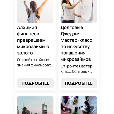
Алхимия
Долговые
финансов:
Джедаи:
превращаем
Мастер-класс
микрозаймы в
по искусству
золото
погашения
микрозаймов
Откройте тайные
знания финансовой
Откройте мастер-
алхимии и
класс Долговых
научитесь
Джедаев по
превращать
погашению
ПОДРОБНЕЕ
ПОДРОБНЕЕ
обязательства по
микрозаймов и
микрозаймам в
освойте искусство
золотые
финансового
возможности.
равновесия.
Погрузитесь в мир
Узнайте, как
умного управления