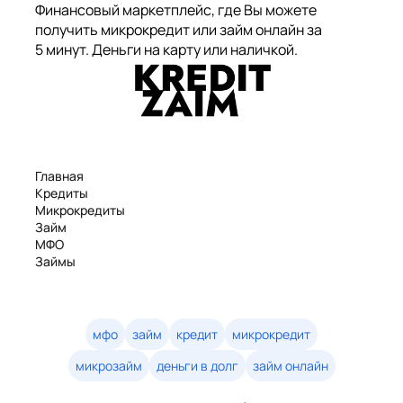
Финансовый маркетплейс, где Вы можете
получить микрокредит или займ онлайн за
5 минут. Деньги на карту или наличкой.
Главная
Кредиты
Микрокредиты
Займ
МФО
Займы
Статьи
Рейтинг
Деньги в долг
Займы онлайн
мфо
займ
кредит
микрокредит
Денежные кредиты
микрозайм
деньги в долг
займ онлайн