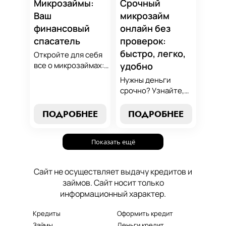
который
Микрозаймы:
Срочный
поддержит вашу
Ваш
микрозайм
финансовую
финансовый
онлайн без
стабильность.
спасатель
проверок:
быстро, легко,
Откройте для себя
все о микрозаймах:
удобно
от выбора лучших
Нужны деньги
условий до
срочно? Узнайте,
эффективных
как получить
стратегий
срочный
ПОДРОБНЕЕ
ПОДРОБНЕЕ
погашения. Наше
микрозайм онлайн
руководство станет
без проверок и
вашим надежным
Показать ещё
длительного
помощником в мире
ожидания. Решение
микрокредитования.
ваших финансовых
Сайт не осуществляет выдачу кредитов и
проблем здесь и
займов. Сайт носит только
сейчас.
информационный характер.
Кредиты
Оформить кредит
Займы
Деньги кредит