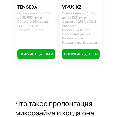
TENGEDA
VIVUS KZ
Сумма займа: от 50 000
Сумма займа: от 10 000
до 165 000 тенге
до 153 150 тенге
Ставка: 0,29% в день
Ставка от 0,95% (ГЭСВ
ГЭСВ - до 179%
2647.19%)
Возраст 21-68 лет
Возраст: от 18 лет
Способ получения:
Карта или счет
Гражданство: Казахстан
ПОЛУЧИТЬ ДЕНЬГИ
ПОЛУЧИТЬ ДЕНЬГИ
Что такое пролонгация
микрозайма и когда она