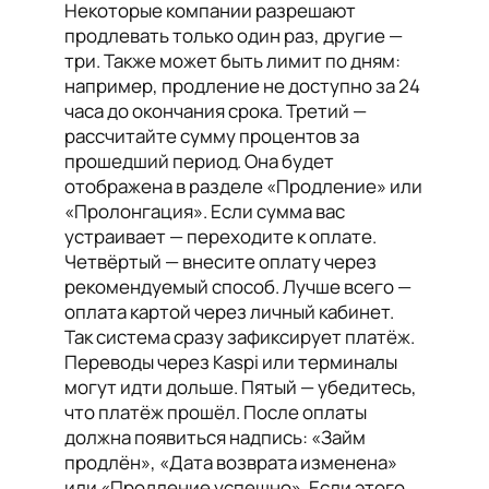
Некоторые компании разрешают
продлевать только один раз, другие —
три. Также может быть лимит по дням:
например, продление не доступно за 24
часа до окончания срока. Третий —
рассчитайте сумму процентов за
прошедший период. Она будет
отображена в разделе «Продление» или
«Пролонгация». Если сумма вас
устраивает — переходите к оплате.
Четвёртый — внесите оплату через
рекомендуемый способ. Лучше всего —
оплата картой через личный кабинет.
Так система сразу зафиксирует платёж.
Переводы через Kaspi или терминалы
могут идти дольше. Пятый — убедитесь,
что платёж прошёл. После оплаты
должна появиться надпись: «Займ
продлён», «Дата возврата изменена»
или «Продление успешно». Если этого