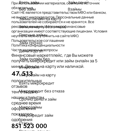
Взять займ
Займ денег
При использовании материалов, ссылка на источник
обязательна.
Веб займ
Взаймы
Сайт НЕ является представительством МФО или банком,
не выдает микрокредитов. Персональные данные
Займы онлайн на карту
пользователей не собираются и не хранятся. Все
Займ на карту без отказа
рекомендуемые на сайте микрофинансовые
организации имеют соответствующие лицензии. Условия
Платные займы
неуплаты можно уточнить на сайте МФО.
Пользовательское соглашение
Займ срочно
Политика конфиденциальности
Часто задаваемые вопросы
Деньги до зп
Финансовый маркетплейс, где Вы можете
Займ онлайн без
получить микрокредит или займ онлайн за 5
минут. Деньги на карту или наличкой.
Микрозайм
47 513
Микрозайм на карту
положительных
Взять микрокредит
отзывов
Микрокредит без отказа
тенге выдано
нашим клиентам
Срочно деньги займ
среднее время
Микрозаймы
оформления
показатель
Микрокредит займ
одобрения
Статьи
851 523 000