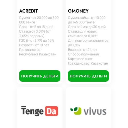
ACREDIT
GMONEY
Сумма - от 20 000 до 300
Сумма займа: от 10 000
000 тенге
до 145 000 тенге
Срок - от 5 до 15 дней
Срок займа: до 30 дней
Ставка от 0,01% (от
Ставка для новых
3,65% годовых)
клиентов от 0,01%.
ГЭСВ - от 3,7% до 46%
Для повторных клиентов
Возраст - от 18 лет
до 1,9%
Гражданство -
Возраст: от 21 лет
Республика Казахстан
Способ получения:
Карта или счет
Гражданство: Казахстан
ПОЛУЧИТЬ ДЕНЬГИ
ПОЛУЧИТЬ ДЕНЬГИ