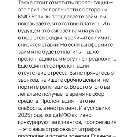
Также стоит отметить: пролонгация —
это признак лояльности со стороны
МФО. Если вы продлеваете займ, вы
показываете, что готовы платить. И в
будущем это сыграет вам на руку:
откроются скидки, увеличится лимит,
снизятся ставки. Но если вы оформите
займ и не будете платить — даже
пролонгацию вам могут не предложить.
Ещё один плюс пролонгации —
отсутствие стресса. Вы не прячетесь от
звонков, не ищете срочно деньги, не
портите репутацию. Вместо этого вы
легально получаете время на сбор
средств. Пролонгация — это не
слабость, а инструмент. И в условиях
2025 года, когда МФО активно
конкурируют за клиентов, пролонгация
— это ваша страховка от штрафов,
просрочек и потери доверия. Главное —