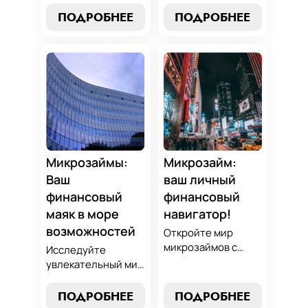
выбрать лучший
и узнайте, как
ПОДРОБНЕЕ
ПОДРОБНЕЕ
микрозайм,
выбрать
разработать
оптимальный
стратегии
вариант,
погашения и
разработать
обеспечить себе
стратегию
финансовую
погашения и
стабильность. Ваш
обеспечить свою
ключ к умным
финансовую
финансам здесь!
безопасность. Ваш
компас в мире
Микрозаймы:
Микрозайм:
микрокредитов!
Ваш
ваш личный
финансовый
финансовый
маяк в море
навигатор!
возможностей
Откройте мир
микрозаймов с
Исследуйте
нашим гидом:
увлекательный мир
выбор без риска,
микрозаймов и
лучшие стратегии
узнайте, как
ПОДРОБНЕЕ
ПОДРОБНЕЕ
погашения и
выбрать