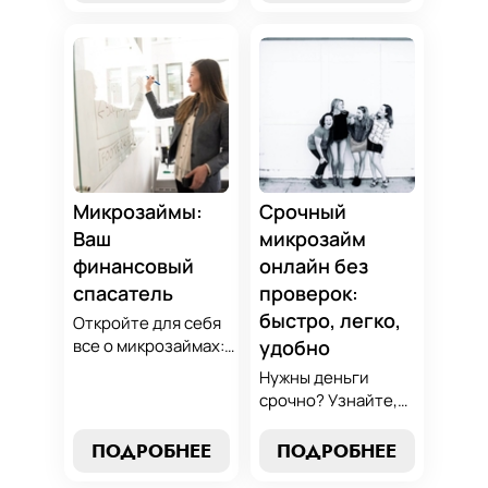
советы по
оптимальный
избежанию
вариант для ваших
подводных камней.
нужд. Откройте
Станьте
экспертные
финансово
стратегии
грамотным с нами!
погашения и
сделайте
осознанный выбор,
который
Микрозаймы:
Срочный
поддержит вашу
Ваш
микрозайм
финансовую
финансовый
онлайн без
стабильность.
спасатель
проверок:
быстро, легко,
Откройте для себя
все о микрозаймах:
удобно
от выбора лучших
Нужны деньги
условий до
срочно? Узнайте,
эффективных
как получить
стратегий
срочный
ПОДРОБНЕЕ
ПОДРОБНЕЕ
погашения. Наше
микрозайм онлайн
руководство станет