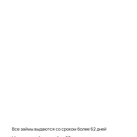
Мрамор. Гранит. Травертин. Оникс
Мрамор. Гранит. Травертин.
Все займы выдаются со сроком более 62 дней