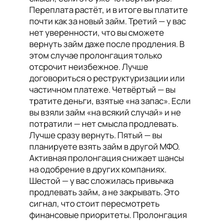
Переплата растёт, и в итоге вы платите
почти как за новый займ. Третий — у вас
нет уверенности, что вы сможете
вернуть займ даже после продления. В
этом случае пролонгация только
отсрочит неизбежное. Лучше
договориться о реструктуризации или
частичном платеже. Четвёртый — вы
тратите деньги, взятые «на запас». Если
вы взяли займ «на всякий случай» и не
потратили — нет смысла продлевать.
Лучше сразу вернуть. Пятый — вы
планируете взять займ в другой МФО.
Активная пролонгация снижает шансы
на одобрение в других компаниях.
Шестой — у вас сложилась привычка
продлевать займ, а не закрывать. Это
сигнал, что стоит пересмотреть
финансовые приоритеты. Пролонгация