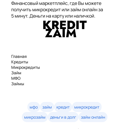
Финансовый маркетплейс, где Вы можете
получить микрокредит или займ онлайн за
5 минут. Деньги на карту или наличкой.
Главная
Кредиты
Микрокредиты
Займ
МФО
Займы
Статьи
Рейтинг
Деньги в долг
Займы онлайн
мфо
займ
кредит
микрокредит
Денежные кредиты
микрозайм
деньги в долг
займ онлайн