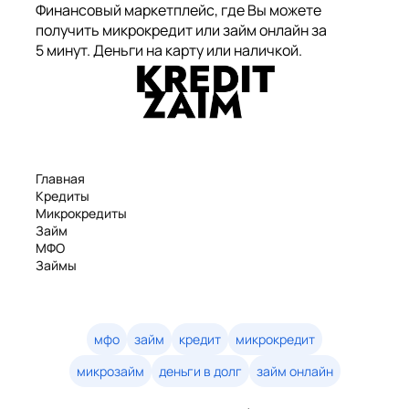
Финансовый маркетплейс, где Вы можете
получить микрокредит или займ онлайн за
5 минут. Деньги на карту или наличкой.
Главная
Кредиты
Микрокредиты
Займ
МФО
Займы
Статьи
Рейтинг
Деньги в долг
Займы онлайн
мфо
займ
кредит
микрокредит
Денежные кредиты
микрозайм
деньги в долг
займ онлайн