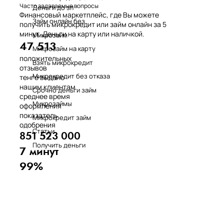
Часто задаваемые вопросы
Деньги до зп
Финансовый маркетплейс, где Вы можете
Займ онлайн без
получить микрокредит или займ онлайн за 5
минут. Деньги на карту или наличкой.
Микрозайм
47 513
Микрозайм на карту
положительных
Взять микрокредит
отзывов
Микрокредит без отказа
тенге выдано
нашим клиентам
Срочно деньги займ
среднее время
Микрозаймы
оформления
показатель
Микрокредит займ
одобрения
Статьи
851 523 000
Получить деньги
7 минут
99%