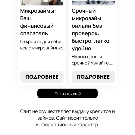
осознанный выбор,
который
Микрозаймы:
Срочный
поддержит вашу
Ваш
микрозайм
финансовую
финансовый
онлайн без
стабильность.
спасатель
проверок:
быстро, легко,
Откройте для себя
все о микрозаймах:
удобно
от выбора лучших
Нужны деньги
условий до
срочно? Узнайте,
эффективных
как получить
стратегий
срочный
ПОДРОБНЕЕ
ПОДРОБНЕЕ
погашения. Наше
микрозайм онлайн
руководство станет
без проверок и
вашим надежным
Показать ещё
длительного
помощником в мире
ожидания. Решение
микрокредитования.
ваших финансовых
Сайт не осуществляет выдачу кредитов и
проблем здесь и
займов. Сайт носит только
сейчас.
информационный характер.