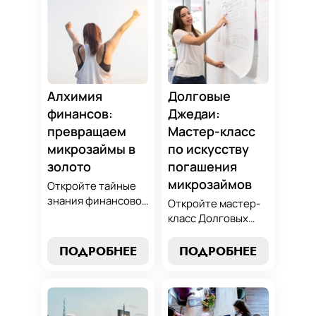
Алхимия
Долговые
финансов:
Джедаи:
превращаем
Мастер-класс
микрозаймы в
по искусству
золото
погашения
микрозаймов
Откройте тайные
знания финансовой
Откройте мастер-
алхимии и
класс Долговых
научитесь
Джедаев по
превращать
погашению
ПОДРОБНЕЕ
ПОДРОБНЕЕ
обязательства по
микрозаймов и
микрозаймам в
освойте искусство
золотые
финансового
возможности.
равновесия.