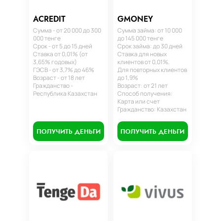
ACREDIT
GMONEY
Сумма - от 20 000 до 300
Сумма займа: от 10 000
000 тенге
до 145 000 тенге
Срок - от 5 до 15 дней
Срок займа: до 30 дней
Ставка от 0,01% (от
Ставка для новых
3,65% годовых)
клиентов от 0,01%.
ГЭСВ - от 3,7% до 46%
Для повторных клиентов
Возраст - от 18 лет
до 1,9%
Гражданство -
Возраст: от 21 лет
Республика Казахстан
Способ получения:
Карта или счет
Гражданство: Казахстан
ПОЛУЧИТЬ ДЕНЬГИ
ПОЛУЧИТЬ ДЕНЬГИ