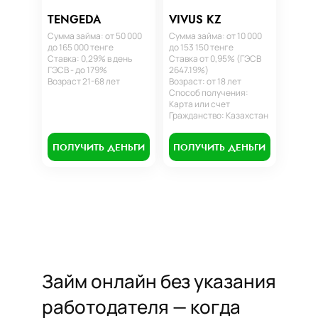
TENGEDA
VIVUS KZ
Сумма займа: от 50 000
Сумма займа: от 10 000
до 165 000 тенге
до 153 150 тенге
Ставка: 0,29% в день
Ставка от 0,95% (ГЭСВ
ГЭСВ - до 179%
2647.19%)
Возраст 21-68 лет
Возраст: от 18 лет
Способ получения:
Карта или счет
Гражданство: Казахстан
ПОЛУЧИТЬ ДЕНЬГИ
ПОЛУЧИТЬ ДЕНЬГИ
Займ онлайн без указания
работодателя — когда