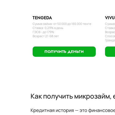
TENGEDA
VIVU
Сумма займа: от 50 000 до 165 000 тенге
Сумма 
Ставка: 0,29% в день
Ставка
ГЭСВ - до 179%
Возрас
Возраст 21-68 лет
Способ
Гражда
ПОЛУЧИТЬ ДЕНЬГИ
Как получить микрозайм, 
Кредитная история — это финансовое