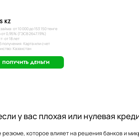
S KZ
займа: от 10 000 до 153 150 тенге
 от 0,95% (ГЭСВ 2647.19%)
т: от 18 лет
 получения: Карта или счет
нство: Казахстан
ПОЛУЧИТЬ ДЕНЬГИ
если у вас плохая или нулевая кред
 резюме, которое влияет на решения банков и мик