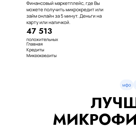
Финансовый маркетплейс, где Вы
можете получить микрокредит или
займ онлайн за 5 минут. Деньги на
карту или наличкой.
47 513
положительных
Главная
отзывов
Кредиты
тенге выдано
Микрокредиты
нашим клиентам
Займ
среднее время
МФО
оформления
Займы
показатель
Статьи
одобрения
Рейтинг
мфо
Деньги в долг
ЛУЧШ
Займы онлайн
Денежные кредиты
851 523 000
МИКРОФИ
7 минут
99%