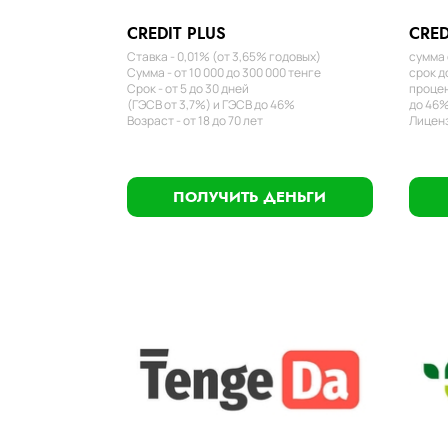
CREDIT PLUS
CRED
Ставка - 0,01% (от 3,65% годовых)
сумма 
Сумма - от 10 000 до 300 000 тенге
срок д
Срок - от 5 до 30 дней
процен
(ГЭСВ от 3,7%) и ГЭСВ до 46%
до 46%
Возраст - от 18 до 70 лет
Лиценз
ПОЛУЧИТЬ ДЕНЬГИ