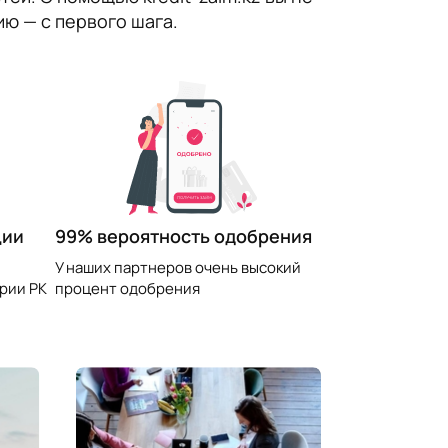
ю — с первого шага.
99% вероятность одобрения
ции
У наших партнеров очень высокий
процент одобрения
рии РК