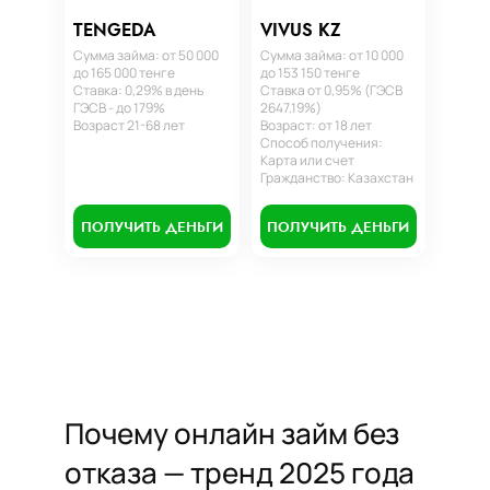
TENGEDA
VIVUS KZ
Сумма займа: от 50 000
Сумма займа: от 10 000
до 165 000 тенге
до 153 150 тенге
Ставка: 0,29% в день
Ставка от 0,95% (ГЭСВ
ГЭСВ - до 179%
2647.19%)
Возраст 21-68 лет
Возраст: от 18 лет
Способ получения:
Карта или счет
Гражданство: Казахстан
ПОЛУЧИТЬ ДЕНЬГИ
ПОЛУЧИТЬ ДЕНЬГИ
Почему онлайн займ без
отказа — тренд 2025 года