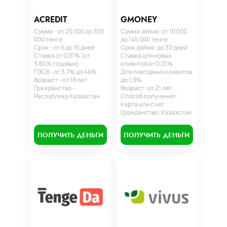
ACREDIT
GMONEY
Сумма - от 20 000 до 300
Сумма займа: от 10 000
000 тенге
до 145 000 тенге
Срок - от 5 до 15 дней
Срок займа: до 30 дней
Ставка от 0,01% (от
Ставка для новых
3,65% годовых)
клиентов от 0,01%.
ГЭСВ - от 3,7% до 46%
Для повторных клиентов
Возраст - от 18 лет
до 1,9%
Гражданство -
Возраст: от 21 лет
Республика Казахстан
Способ получения:
Карта или счет
Гражданство: Казахстан
ПОЛУЧИТЬ ДЕНЬГИ
ПОЛУЧИТЬ ДЕНЬГИ