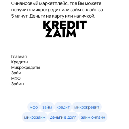
Финансовый маркетплейс, где Вы можете
получить микрокредит или займ онлайн за
5 минут. Деньги на карту или наличкой.
Главная
Кредиты
Микрокредиты
Займ
МФО
Займы
Статьи
Рейтинг
Деньги в долг
Займы онлайн
мфо
займ
кредит
микрокредит
Денежные кредиты
микрозайм
деньги в долг
займ онлайн