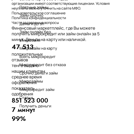
организации имеют соответствующие лицензии. Условия
Платные займы
неуплаты можно уточнить на сайте МФО.
Пользовательское соглашение
Займ срочно
Политика конфиденциальности
Часто задаваемые вопросы
Деньги до зп
Финансовый маркетплейс, где Вы можете
Займ онлайн без
получить микрокредит или займ онлайн за 5
минут. Деньги на карту или наличкой.
Микрозайм
47 513
Микрозайм на карту
положительных
Взять микрокредит
отзывов
Микрокредит без отказа
тенге выдано
нашим клиентам
Срочно деньги займ
среднее время
Микрозаймы
оформления
показатель
Микрокредит займ
одобрения
Статьи
851 523 000
Получить деньги
7 минут
99%