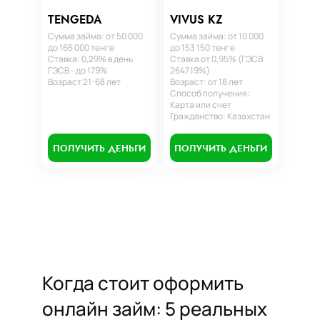
TENGEDA
VIVUS KZ
Сумма займа: от 50 000
Сумма займа: от 10 000
до 165 000 тенге
до 153 150 тенге
Ставка: 0,29% в день
Ставка от 0,95% (ГЭСВ
ГЭСВ - до 179%
2647.19%)
Возраст 21-68 лет
Возраст: от 18 лет
Способ получения:
Карта или счет
Гражданство: Казахстан
ПОЛУЧИТЬ ДЕНЬГИ
ПОЛУЧИТЬ ДЕНЬГИ
Когда стоит оформить
онлайн займ: 5 реальных