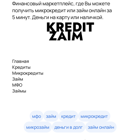
Финансовый маркетплейс, где Вы можете
получить микрокредит или займ онлайн за
5 минут. Деньги на карту или наличкой.
Главная
Кредиты
Микрокредиты
Займ
МФО
Займы
Статьи
Рейтинг
Деньги в долг
Займы онлайн
мфо
займ
кредит
микрокредит
Денежные кредиты
микрозайм
деньги в долг
займ онлайн