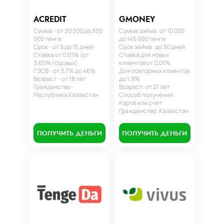
ACREDIT
GMONEY
Сумма - от 20 000 до 300
Сумма займа: от 10 000
000 тенге
до 145 000 тенге
Срок - от 5 до 15 дней
Срок займа: до 30 дней
Ставка от 0,01% (от
Ставка для новых
3,65% годовых)
клиентов от 0,01%.
ГЭСВ - от 3,7% до 46%
Для повторных клиентов
Возраст - от 18 лет
до 1,9%
Гражданство -
Возраст: от 21 лет
Республика Казахстан
Способ получения:
Карта или счет
Гражданство: Казахстан
ПОЛУЧИТЬ ДЕНЬГИ
ПОЛУЧИТЬ ДЕНЬГИ