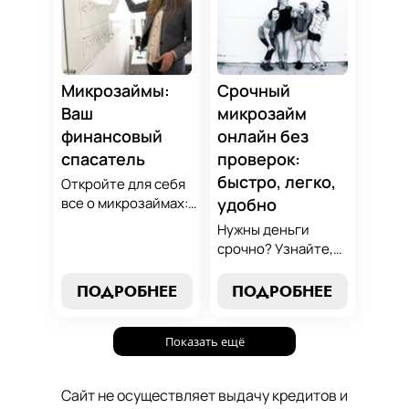
финансово
стратегии
грамотным с нами!
погашения и
сделайте
осознанный выбор,
который
Микрозаймы:
Срочный
поддержит вашу
Ваш
микрозайм
финансовую
финансовый
онлайн без
стабильность.
спасатель
проверок:
быстро, легко,
Откройте для себя
все о микрозаймах:
удобно
от выбора лучших
Нужны деньги
условий до
срочно? Узнайте,
эффективных
как получить
стратегий
срочный
ПОДРОБНЕЕ
ПОДРОБНЕЕ
погашения. Наше
микрозайм онлайн
руководство станет
без проверок и
вашим надежным
Показать ещё
длительного
помощником в мире
ожидания. Решение
микрокредитования.
ваших финансовых
Сайт не осуществляет выдачу кредитов и
проблем здесь и