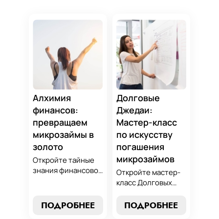
Алхимия
Долговые
финансов:
Джедаи:
превращаем
Мастер-класс
микрозаймы в
по искусству
золото
погашения
микрозаймов
Откройте тайные
знания финансовой
Откройте мастер-
алхимии и
класс Долговых
научитесь
Джедаев по
превращать
погашению
ПОДРОБНЕЕ
ПОДРОБНЕЕ
обязательства по
микрозаймов и