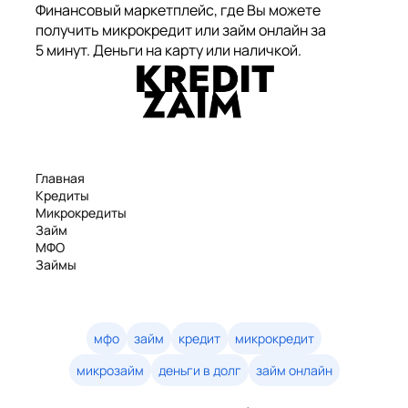
Финансовый маркетплейс, где Вы можете
получить микрокредит или займ онлайн за
5 минут. Деньги на карту или наличкой.
Главная
Кредиты
Микрокредиты
Займ
МФО
Займы
Статьи
Рейтинг
Деньги в долг
Займы онлайн
мфо
займ
кредит
микрокредит
Денежные кредиты
микрозайм
деньги в долг
займ онлайн