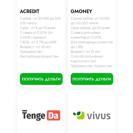
ACREDIT
GMONEY
Сумма - от 20 000 до 300
Сумма займа: от 10 000
000 тенге
до 145 000 тенге
Срок - от 5 до 15 дней
Срок займа: до 30 дней
Ставка от 0,01% (от
Ставка для новых
3,65% годовых)
клиентов от 0,01%.
ГЭСВ - от 3,7% до 46%
Для повторных клиентов
Возраст - от 18 лет
до 1,9%
Гражданство -
Возраст: от 21 лет
Республика Казахстан
Способ получения:
Карта или счет
Гражданство: Казахстан
ПОЛУЧИТЬ ДЕНЬГИ
ПОЛУЧИТЬ ДЕНЬГИ