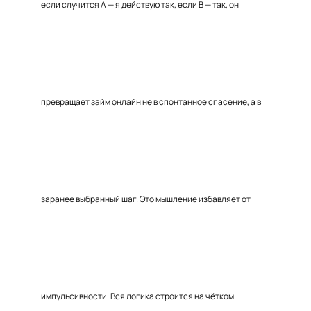
если случится A — я действую так, если B — так, он
превращает займ онлайн не в спонтанное спасение, а в
заранее выбранный шаг. Это мышление избавляет от
импульсивности. Вся логика строится на чётком