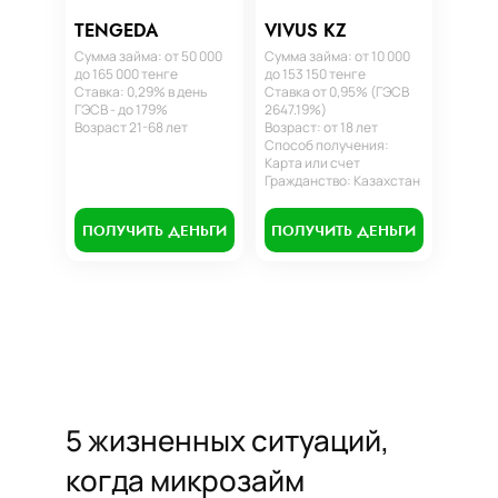
TENGEDA
VIVUS KZ
Сумма займа: от 50 000
Сумма займа: от 10 000
до 165 000 тенге
до 153 150 тенге
Ставка: 0,29% в день
Ставка от 0,95% (ГЭСВ
ГЭСВ - до 179%
2647.19%)
Возраст 21-68 лет
Возраст: от 18 лет
Способ получения:
Карта или счет
Гражданство: Казахстан
ПОЛУЧИТЬ ДЕНЬГИ
ПОЛУЧИТЬ ДЕНЬГИ
5 жизненных ситуаций,
когда микрозайм