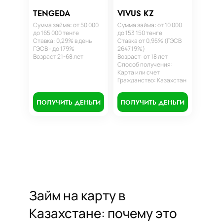
TENGEDA
VIVUS KZ
Сумма займа: от 50 000
Сумма займа: от 10 000
до 165 000 тенге
до 153 150 тенге
Ставка: 0,29% в день
Ставка от 0,95% (ГЭСВ
ГЭСВ - до 179%
2647.19%)
Возраст 21-68 лет
Возраст: от 18 лет
Способ получения:
Карта или счет
Гражданство: Казахстан
ПОЛУЧИТЬ ДЕНЬГИ
ПОЛУЧИТЬ ДЕНЬГИ
Займ на карту в
Казахстане: почему это