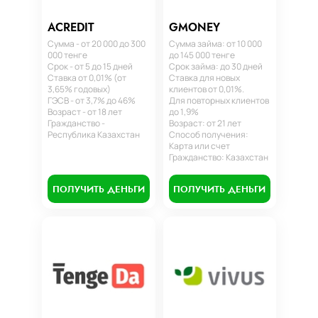
ACREDIT
GMONEY
Сумма - от 20 000 до 300
Сумма займа: от 10 000
000 тенге
до 145 000 тенге
Срок - от 5 до 15 дней
Срок займа: до 30 дней
Ставка от 0,01% (от
Ставка для новых
3,65% годовых)
клиентов от 0,01%.
ГЭСВ - от 3,7% до 46%
Для повторных клиентов
Возраст - от 18 лет
до 1,9%
Гражданство -
Возраст: от 21 лет
Республика Казахстан
Способ получения:
Карта или счет
Гражданство: Казахстан
ПОЛУЧИТЬ ДЕНЬГИ
ПОЛУЧИТЬ ДЕНЬГИ