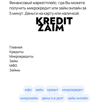
Финансовый маркетплейс, где Вы можете
получить микрокредит или займ онлайн за
5 минут. Деньги на карту или наличкой.
Главная
Кредиты
Микрокредиты
Займ
МФО
Займы
Статьи
Рейтинг
Деньги в долг
Займы онлайн
мфо
займ
кредит
микрокредит
Денежные кредиты
микрозайм
деньги в долг
займ онлайн