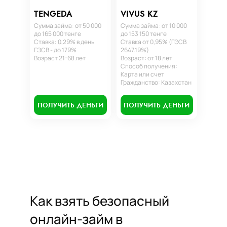
TENGEDA
VIVUS KZ
Сумма займа: от 50 000
Сумма займа: от 10 000
до 165 000 тенге
до 153 150 тенге
Ставка: 0,29% в день
Ставка от 0,95% (ГЭСВ
ГЭСВ - до 179%
2647.19%)
Возраст 21-68 лет
Возраст: от 18 лет
Способ получения:
Карта или счет
Гражданство: Казахстан
ПОЛУЧИТЬ ДЕНЬГИ
ПОЛУЧИТЬ ДЕНЬГИ
Как взять безопасный
онлайн-займ в