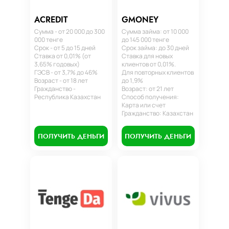
ACREDIT
GMONEY
Сумма - от 20 000 до 300
Сумма займа: от 10 000
000 тенге
до 145 000 тенге
Срок - от 5 до 15 дней
Срок займа: до 30 дней
Ставка от 0,01% (от
Ставка для новых
3,65% годовых)
клиентов от 0,01%.
ГЭСВ - от 3,7% до 46%
Для повторных клиентов
Возраст - от 18 лет
до 1,9%
Гражданство -
Возраст: от 21 лет
Республика Казахстан
Способ получения:
Карта или счет
Гражданство: Казахстан
ПОЛУЧИТЬ ДЕНЬГИ
ПОЛУЧИТЬ ДЕНЬГИ