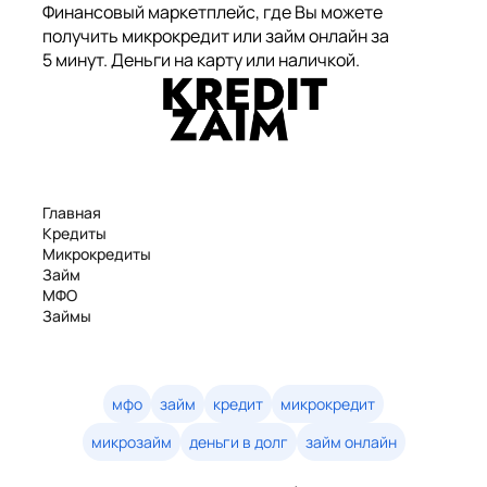
Финансовый маркетплейс, где Вы можете
получить микрокредит или займ онлайн за
5 минут. Деньги на карту или наличкой.
Главная
Кредиты
Микрокредиты
Займ
МФО
Займы
Статьи
Рейтинг
Деньги в долг
Займы онлайн
мфо
займ
кредит
микрокредит
Денежные кредиты
микрозайм
деньги в долг
займ онлайн