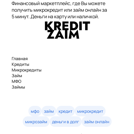
Финансовый маркетплейс, где Вы можете
получить микрокредит или займ онлайн за
5 минут. Деньги на карту или наличкой.
Главная
Кредиты
Микрокредиты
Займ
МФО
Займы
Статьи
Рейтинг
Деньги в долг
Займы онлайн
мфо
займ
кредит
микрокредит
Денежные кредиты
микрозайм
деньги в долг
займ онлайн