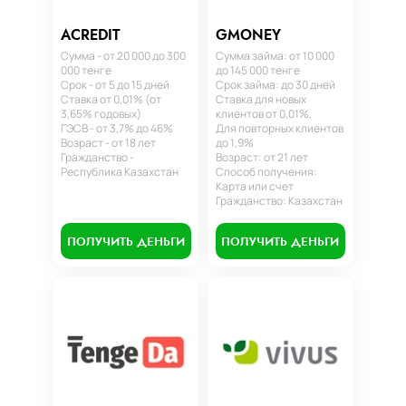
ACREDIT
GMONEY
Сумма - от 20 000 до 300
Сумма займа: от 10 000
000 тенге
до 145 000 тенге
Срок - от 5 до 15 дней
Срок займа: до 30 дней
Ставка от 0,01% (от
Ставка для новых
3,65% годовых)
клиентов от 0,01%.
ГЭСВ - от 3,7% до 46%
Для повторных клиентов
Возраст - от 18 лет
до 1,9%
Гражданство -
Возраст: от 21 лет
Республика Казахстан
Способ получения:
Карта или счет
Гражданство: Казахстан
ПОЛУЧИТЬ ДЕНЬГИ
ПОЛУЧИТЬ ДЕНЬГИ