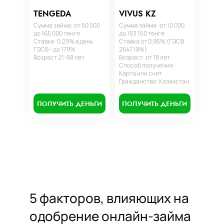
TENGEDA
VIVUS KZ
Сумма займа: от 50 000
Сумма займа: от 10 000
до 165 000 тенге
до 153 150 тенге
Ставка: 0,29% в день
Ставка от 0,95% (ГЭСВ
ГЭСВ - до 179%
2647.19%)
Возраст 21-68 лет
Возраст: от 18 лет
Способ получения:
Карта или счет
Гражданство: Казахстан
ПОЛУЧИТЬ ДЕНЬГИ
ПОЛУЧИТЬ ДЕНЬГИ
5 факторов, влияющих на
одобрение онлайн-займа