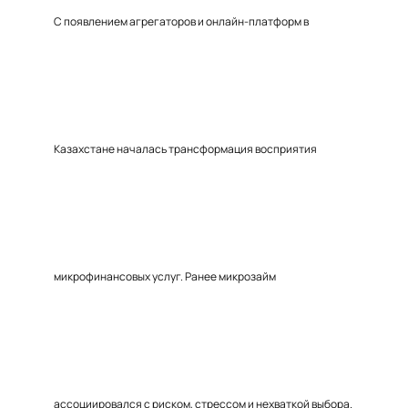
С появлением агрегаторов и онлайн-платформ в
Казахстане началась трансформация восприятия
микрофинансовых услуг. Ранее микрозайм
ассоциировался с риском, стрессом и нехваткой выбора.