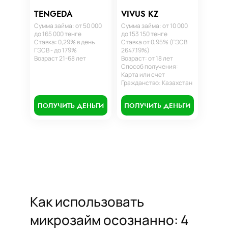
TENGEDA
VIVUS KZ
Сумма займа: от 50 000
Сумма займа: от 10 000
до 165 000 тенге
до 153 150 тенге
Ставка: 0,29% в день
Ставка от 0,95% (ГЭСВ
ГЭСВ - до 179%
2647.19%)
Возраст 21-68 лет
Возраст: от 18 лет
Способ получения:
Карта или счет
Гражданство: Казахстан
ПОЛУЧИТЬ ДЕНЬГИ
ПОЛУЧИТЬ ДЕНЬГИ
Как использовать
микрозайм осознанно: 4