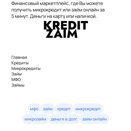
Финансовый маркетплейс, где Вы можете
получить микрокредит или займ онлайн за
5 минут. Деньги на карту или наличкой.
Главная
Кредиты
Микрокредиты
Займ
МФО
Займы
Статьи
Рейтинг
Деньги в долг
Займы онлайн
мфо
займ
кредит
микрокредит
Денежные кредиты
микрозайм
деньги в долг
займ онлайн