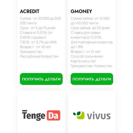
ACREDIT
GMONEY
Сумма - от 20 000 до 300
Сумма займа: от 10 000
000 тенге
до 145 000 тенге
Срок - от 5 до 15 дней
Срок займа: до 30 дней
Ставка от 0,01% (от
Ставка для новых
3,65% годовых)
клиентов от 0,01%.
ГЭСВ - от 3,7% до 46%
Для повторных клиентов
Возраст - от 18 лет
до 1,9%
Гражданство -
Возраст: от 21 лет
Республика Казахстан
Способ получения:
Карта или счет
Гражданство: Казахстан
ПОЛУЧИТЬ ДЕНЬГИ
ПОЛУЧИТЬ ДЕНЬГИ