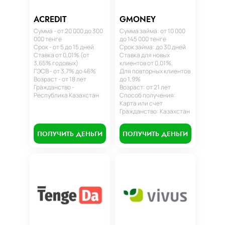
ACREDIT
GMONEY
Сумма - от 20 000 до 300
Сумма займа: от 10 000
000 тенге
до 145 000 тенге
Срок - от 5 до 15 дней
Срок займа: до 30 дней
Ставка от 0,01% (от
Ставка для новых
3,65% годовых)
клиентов от 0,01%.
ГЭСВ - от 3,7% до 46%
Для повторных клиентов
Возраст - от 18 лет
до 1,9%
Гражданство -
Возраст: от 21 лет
Республика Казахстан
Способ получения:
Карта или счет
Гражданство: Казахстан
ПОЛУЧИТЬ ДЕНЬГИ
ПОЛУЧИТЬ ДЕНЬГИ