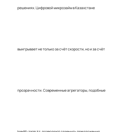
решениях. Цифровой микрозайм в Казахстане
выигрывает не только за счёт скорости, но и за счёт
прозрачности. Современные агрегаторы, подобные
kredit-zaim.kz, позволяют сравнить предложения,