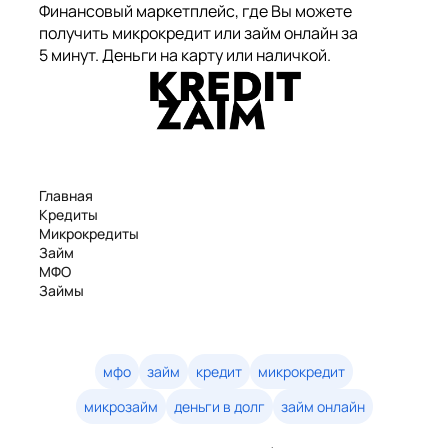
Финансовый маркетплейс, где Вы можете
получить микрокредит или займ онлайн за
5 минут. Деньги на карту или наличкой.
Главная
Кредиты
Микрокредиты
Займ
МФО
Займы
Статьи
Рейтинг
Деньги в долг
Займы онлайн
мфо
займ
кредит
микрокредит
Денежные кредиты
микрозайм
деньги в долг
займ онлайн