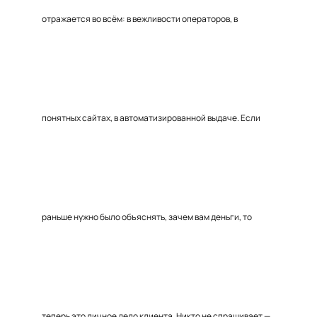
отражается во всём: в вежливости операторов, в
понятных сайтах, в автоматизированной выдаче. Если
раньше нужно было объяснять, зачем вам деньги, то
теперь это личное дело клиента. Никто не спрашивает —