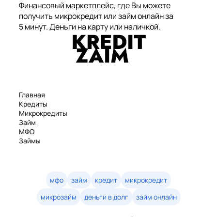
Финансовый маркетплейс, где Вы можете
получить микрокредит или займ онлайн за
5 минут. Деньги на карту или наличкой.
Главная
Кредиты
Микрокредиты
Займ
МФО
Займы
Статьи
Рейтинг
Деньги в долг
Займы онлайн
мфо
займ
кредит
микрокредит
Денежные кредиты
микрозайм
деньги в долг
займ онлайн