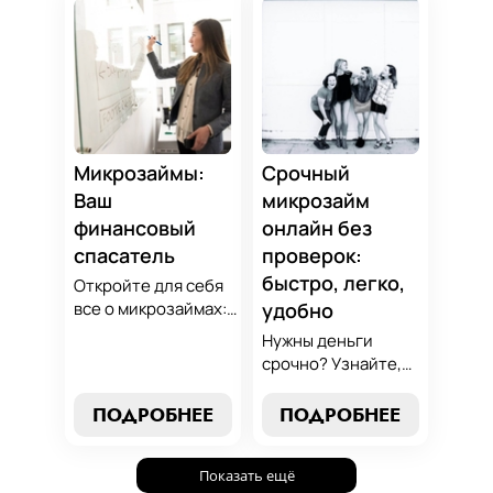
избежанию
вариант для ваших
подводных камней.
нужд. Откройте
Станьте
экспертные
финансово
стратегии
грамотным с нами!
погашения и
сделайте
осознанный выбор,
который
Микрозаймы:
Срочный
поддержит вашу
Ваш
микрозайм
финансовую
финансовый
онлайн без
стабильность.
спасатель
проверок:
быстро, легко,
Откройте для себя
все о микрозаймах:
удобно
от выбора лучших
Нужны деньги
условий до
срочно? Узнайте,
эффективных
как получить
стратегий
срочный
ПОДРОБНЕЕ
ПОДРОБНЕЕ
погашения. Наше
микрозайм онлайн
руководство станет
без проверок и
вашим надежным
Показать ещё
длительного