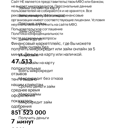
Сайт НЕ является представительством МФО или банком,
не выдает микрокредитов. Персональные данные
Займы онлайн на карту
пользователей не собираются и не хранятся. Все
Займ на карту без отказа
рекомендуемые на сайте микрофинансовые
организации имеют соответствующие лицензии. Условия
Платные займы
неуплаты можно уточнить на сайте МФО.
Пользовательское соглашение
Займ срочно
Политика конфиденциальности
Часто задаваемые вопросы
Деньги до зп
Финансовый маркетплейс, где Вы можете
Займ онлайн без
получить микрокредит или займ онлайн за 5
минут. Деньги на карту или наличкой.
Микрозайм
47 513
Микрозайм на карту
положительных
Взять микрокредит
отзывов
Микрокредит без отказа
тенге выдано
нашим клиентам
Срочно деньги займ
среднее время
Микрозаймы
оформления
показатель
Микрокредит займ
одобрения
Статьи
851 523 000
Получить деньги
7 минут