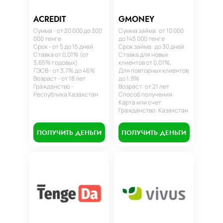
ACREDIT
GMONEY
Сумма - от 20 000 до 300
Сумма займа: от 10 000
000 тенге
до 145 000 тенге
Срок - от 5 до 15 дней
Срок займа: до 30 дней
Ставка от 0,01% (от
Ставка для новых
3,65% годовых)
клиентов от 0,01%.
ГЭСВ - от 3,7% до 46%
Для повторных клиентов
Возраст - от 18 лет
до 1,9%
Гражданство -
Возраст: от 21 лет
Республика Казахстан
Способ получения:
Карта или счет
Гражданство: Казахстан
ПОЛУЧИТЬ ДЕНЬГИ
ПОЛУЧИТЬ ДЕНЬГИ