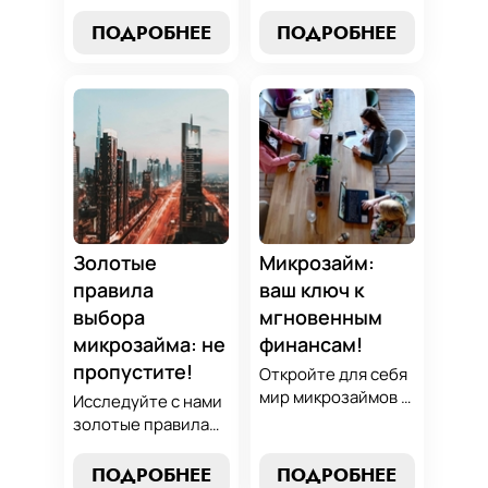
научитесь
Джедаев по
превращать
погашению
ПОДРОБНЕЕ
ПОДРОБНЕЕ
обязательства по
микрозаймов и
микрозаймам в
освойте искусство
золотые
финансового
возможности.
равновесия.
Погрузитесь в мир
Узнайте, как
умного управления
управлять долгами
долгами с нашим
и достичь
практическим
финансовой
руководством.
гармонии, следуя
нашим
Золотые
Микрозайм:
проверенным
правила
ваш ключ к
стратегиям.
выбора
мгновенным
микрозайма: не
финансам!
пропустите!
Откройте для себя
мир микрозаймов с
Исследуйте с нами
нашим гидом:
золотые правила
узнайте, как
выбора микрозайма
выбрать лучший
и узнайте, как
ПОДРОБНЕЕ
ПОДРОБНЕЕ